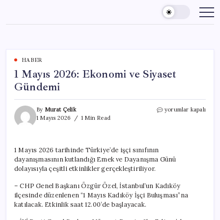
Skip
to
content
HABER
1 Mayıs 2026: Ekonomi ve Siyaset
Gündemi
1
By
Murat Çelik
yorumlar kapalı
Mayıs
1 Mayıs 2026
1 Min Read
2026:
Ekonomi
ve
1 Mayıs 2026 tarihinde Türkiye’de işçi sınıfının
Siyaset
dayanışmasının kutlandığı Emek ve Dayanışma Günü
Gündemi
için
dolayısıyla çeşitli etkinlikler gerçekleştiriliyor.
– CHP Genel Başkanı Özgür Özel, İstanbul’un Kadıköy
ilçesinde düzenlenen “1 Mayıs Kadıköy İşçi Buluşması”na
katılacak. Etkinlik saat 12.00’de başlayacak.