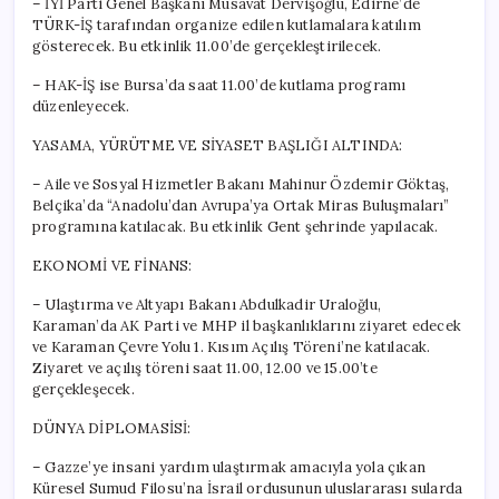
– İYİ Parti Genel Başkanı Müsavat Dervişoğlu, Edirne’de
TÜRK-İŞ tarafından organize edilen kutlamalara katılım
gösterecek. Bu etkinlik 11.00’de gerçekleştirilecek.
– HAK-İŞ ise Bursa’da saat 11.00’de kutlama programı
düzenleyecek.
YASAMA, YÜRÜTME VE SİYASET BAŞLIĞI ALTINDA:
– Aile ve Sosyal Hizmetler Bakanı Mahinur Özdemir Göktaş,
Belçika’da “Anadolu’dan Avrupa’ya Ortak Miras Buluşmaları”
programına katılacak. Bu etkinlik Gent şehrinde yapılacak.
EKONOMİ VE FİNANS:
– Ulaştırma ve Altyapı Bakanı Abdulkadir Uraloğlu,
Karaman’da AK Parti ve MHP il başkanlıklarını ziyaret edecek
ve Karaman Çevre Yolu 1. Kısım Açılış Töreni’ne katılacak.
Ziyaret ve açılış töreni saat 11.00, 12.00 ve 15.00’te
gerçekleşecek.
DÜNYA DİPLOMASİSİ:
– Gazze’ye insani yardım ulaştırmak amacıyla yola çıkan
Küresel Sumud Filosu’na İsrail ordusunun uluslararası sularda