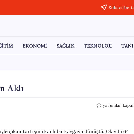
Subscribe t
ĞİTİM
EKONOMİ
SAĞLIK
TEKNOLOJİ
TANI
n Aldı
150
yorumlar kapal
Bin
TL’lik
Borç
Kavgası
niyle çıkan tartışma kanlı bir kavgaya dönüştü. Olayda 64