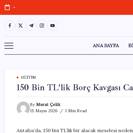
Skip
-
to
content
https://www.facebook.com/
https://twitter.com/
https://t.me/
https://www.instagram.com/
https://youtube.com/
ANA SAYFA
E
EĞITIM
150 Bin TL’lik Borç Kavgası Ca
By
Murat Çelik
15 Mayıs 2026
1 Min Read
Antalya’da, 150 bin TL’lik bir alacak meselesi nede