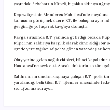
yaşındaki Sebahattin Küpeli, bıçaklı saldırıya uğray
Kepez ilçesinin Menderes Mahallesi’nde meydana g
konusunu görüşmek üzere B.T. ile buluşma ayarladı.
gerginliğe yol açarak kavgaya dönüştü.
Kavga sırasında B.T. yanında getirdiği bıçakla Küp
Küpeli’nin saldırıya karşılık olarak eline aldığı bi
içinde yere yığılan Küpeli’yi gören vatandaşlar hem
Olay yerine gelen sağlık ekipleri, bilinci kapalı d
Hastanesi’ne sevk etti. Ancak, doktorların tüm ça
Saldırının ardından kaçmaya çalışan B.T., polis ta
yaralandığı belirtilen B.T., işlemler öncesinde tedav
soruşturma sürüyor.