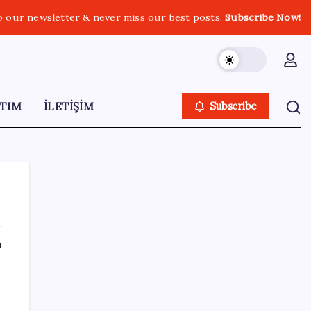
o our newsletter & never miss our best posts.
Subscribe Now!
TIM
İLETİŞİM
Subscribe
ı
SON YAZILAR
2026 DGS sonuçları ne zaman açıklandı mı?
DGS tercihleri ne zaman?