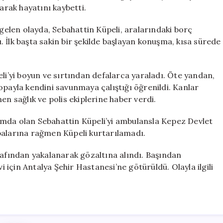
Can
arak hayatını kaybetti.
Aldı
için
elen olayda, Sebahattin Küpeli, aralarındaki borç
 İlk başta sakin bir şekilde başlayan konuşma, kısa sürede
eli’yi boyun ve sırtından defalarca yaraladı. Öte yandan,
r sopayla kendini savunmaya çalıştığı öğrenildi. Kanlar
en sağlık ve polis ekiplerine haber verdi.
urumda olan Sebahattin Küpeli’yi ambulansla Kepez Devlet
balarına rağmen Küpeli kurtarılamadı.
rafından yakalanarak gözaltına alındı. Başından
i için Antalya Şehir Hastanesi’ne götürüldü. Olayla ilgili