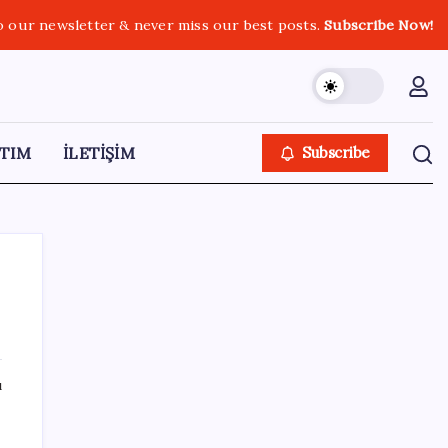
o our newsletter & never miss our best posts.
Subscribe Now!
TIM
İLETİŞİM
Subscribe
SON YAZILAR
ı
Apple’ın alışık olmadığı tablo: iPhone 18
öncesi bellek pazarlığı tersine döndü