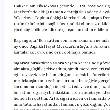
Hakkari’nin Yüksekova ilçesinde, 20 yıl boyunca si
Merkezi’nde aldığı uzman desteği ile sadece 3 ayda
Yüksekova Toplum Sağlığı Merkezi’nde çalışan Derin
tütün ürünlerinin sağlık üzerindeki olumsuz etkil
yürüttüğü bilinçlendirme çalışmalarından etkilendi
Başlangıçta “Bu saatten sonra bırakmanın ne anlam
ay önce Sağlıklı Hayat Merkezi’nin Sigara Bırakma 
kurtularak çevresine örnek olmaya başladı.
Sigarayı bıraktıktan sonra yaşam kalitesinde gözle
almakta güçlük çekiyordum, şimdi merdivenleri ra
için tavsiyelerde bulunulduğunu ancak bu önerileri
meslektaşlarımın ve hocalarımın desteğiyle gerçek
kurumumun sunduğu ücretsiz tedavi ve danışmanlık 
bıraktım. Sigarayı bıraktıktan sonra adeta yenide
hemen fark ettim. Artık sigara içilen ortamlarda
ama tütünü hayatımdan tamamen çıkardığımı görün