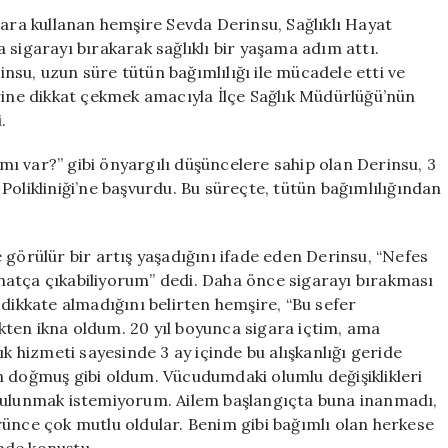
Eden
gara kullanan hemşire Sevda Derinsu, Sağlıklı Hayat
Hemşire
 sigarayı bırakarak sağlıklı bir yaşama adım attı.
Sevda,
su, uzun süre tütün bağımlılığı ile mücadele etti ve
3
erine dikkat çekmek amacıyla İlçe Sağlık Müdürlüğü’nün
Ayda
.
Dumansız
Hayata
ı var?” gibi önyargılı düşüncelere sahip olan Derinsu, 3
Geçiş
Polikliniği’ne başvurdu. Bu süreçte, tütün bağımlılığından
Yaptı
için
 görülür bir artış yaşadığını ifade eden Derinsu, “Nefes
hatça çıkabiliyorum” dedi. Daha önce sigarayı bırakması
 dikkate almadığını belirten hemşire, “Bu sefer
ten ikna oldum. 20 yıl boyunca sigara içtim, ama
hizmeti sayesinde 3 ay içinde bu alışkanlığı geride
n doğmuş gibi oldum. Vücudumdaki olumlu değişiklikleri
 bulunmak istemiyorum. Ailem başlangıçta buna inanmadı,
ce çok mutlu oldular. Benim gibi bağımlı olan herkese