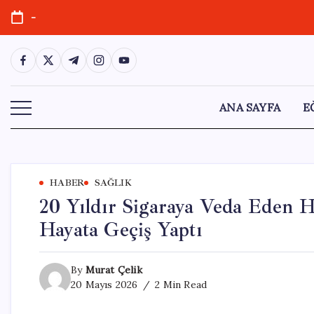
Skip
-
to
content
https://www.facebook.com/
https://twitter.com/
https://t.me/
https://www.instagram.com/
https://youtube.com/
ANA SAYFA
E
HABER
SAĞLIK
20 Yıldır Sigaraya Veda Eden 
Hayata Geçiş Yaptı
By
Murat Çelik
20 Mayıs 2026
2 Min Read