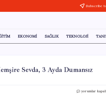
Subscribe t
ĞİTİM
EKONOMİ
SAĞLIK
TEKNOLOJİ
TANI
Hemşire Sevda, 3 Ayda Dumansız
20
yorumlar kapal
Yıldır
Sigaraya
Veda