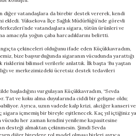
nde konuştu.
en diğer vatandaşlara da birebir destek vererek, kendi
ini ekledi. Yüksekova İlçe Sağlık Müdürlüğü’nde görevli
Merkezleri’nde vatandaşlara sigara, tütün ürünleri ve
ma amacıyla yoğun çaba harcadıklarını belirtti.
angıçta çekinceleri olduğunu ifade eden Küçükkavradım,
iremiz, bize başvurduğunda sigaranın vücudunda yarattığı
risklerini bilimsel verilerle anlattık. İlk başta ‘Bu yaştan
lığı ve merkezimizdeki ücretsiz destek tedavileri
şekilde başladığını vurgulayan Küçükkavradım, “Sevda
. Tat ve koku alma duyularında ciddi bir gelişme oldu;
abiliyor. Ayrıca, uzun vadede kalp krizi, akciğer kanseri ve
sigara içmemiş bir bireyle eşitlenecek. Kaç yıl içtiğiniz y
an vücudu her zaman kendini yenileme kapasitesine
zman desteği almaktan çekinmesin. Şimdi Sevda
en diğer bireylere rol model olması bizleri ayrıca