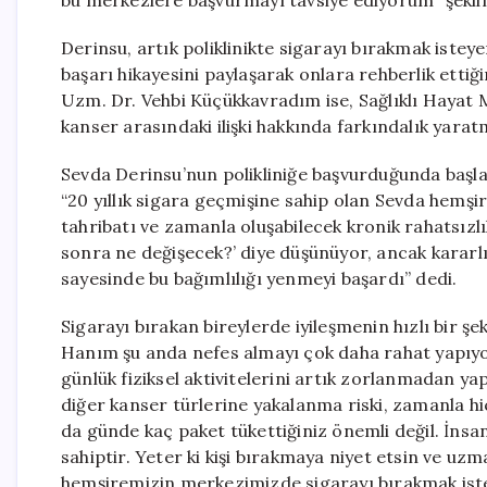
bu merkezlere başvurmayı tavsiye ediyorum” şekli
Derinsu, artık poliklinikte sigarayı bırakmak istey
başarı hikayesini paylaşarak onlara rehberlik ettiğ
Uzm. Dr. Vehbi Küçükkavradım ise, Sağlıklı Hayat 
kanser arasındaki ilişki hakkında farkındalık yarat
Sevda Derinsu’nun polikliniğe başvurduğunda başl
“20 yıllık sigara geçmişine sahip olan Sevda hemş
tahribatı ve zamanla oluşabilecek kronik rahatsızlık 
sonra ne değişecek?’ diye düşünüyor, ancak kararlı
sayesinde bu bağımlılığı yenmeyi başardı” dedi.
Sigarayı bırakan bireylerde iyileşmenin hızlı bir 
Hanım şu anda nefes almayı çok daha rahat yapıyor
günlük fiziksel aktivitelerini artık zorlanmadan yap
diğer kanser türlerine yakalanma riski, zamanla hiç 
da günde kaç paket tükettiğiniz önemli değil. İns
sahiptir. Yeter ki kişi bırakmaya niyet etsin ve u
hemşiremizin merkezimizde sigarayı bırakmak istey