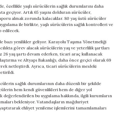
İçin
e, özellikle yaşlı sürücülerin sağlık durumlarını daha
Ehliyet
a geçiyor. Artık 65 yaşını dolduran sürücüler,
Yenileme
k raporu almak zorunda kalacaklar. 80 yaş üstü sürücüler
Kurallarında
uygulama ile birlikte, yaşlı sürücülerin sağlık kontrolleri ve
Önemli
p edilecek.
Değişiklikler
için
de bazı yenilikler geliyor. Karayolu Taşıma Yönetmeliği
lıkta görev alacak sürücülerin yaş ve yeterlilik şartları
az 26 yaş şartı devam ederken, ticari araç kullanacak
laştırma ve Altyapı Bakanlığı, daha önce geçici olarak 69
rek netleştirdi. Ayrıca, ticari sürücülerin mesleki
tirildi.
rücülerin sağlık durumlarının daha düzenli bir şekilde
ücülerin hem kendi güvenlikleri hem de diğer yol
ak değerlendirilen bu uygulama hakkında, ilgili kurumların
maları bekleniyor. Vatandaşların mağduriyet
yaptırarak ehliyet yenileme işlemlerini tamamlamaları