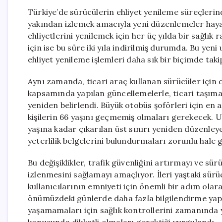
Türkiye’de sürücülerin ehliyet yenileme süreçlerind
yakından izlemek amacıyla yeni düzenlemeler hayat
ehliyetlerini yenilemek için her üç yılda bir sağlı
için ise bu süre iki yıla indirilmiş durumda. Bu yeni 
ehliyet yenileme işlemleri daha sık bir biçimde taki
Aynı zamanda, ticari araç kullanan sürücüler için 
kapsamında yapılan güncellemelerle, ticari taşımacı
yeniden belirlendi. Büyük otobüs şoförleri için en 
kişilerin 66 yaşını geçmemiş olmaları gerekecek. U
yaşına kadar çıkarılan üst sınırı yeniden düzenleye
yeterlilik belgelerini bulundurmaları zorunlu hale ge
Bu değişiklikler, trafik güvenliğini artırmayı ve sü
izlenmesini sağlamayı amaçlıyor. İleri yaştaki sür
kullanıcılarının emniyeti için önemli bir adım olar
önümüzdeki günlerde daha fazla bilgilendirme yap
yaşamamaları için sağlık kontrollerini zamanında 