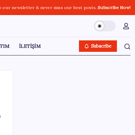
o our newsletter & never miss our best posts.
Subscribe Now!
TIM
İLETİŞİM
Subscribe
SON YAZILAR
ı
Tayfun Kahraman’dan kızı Vera’ya doğum
günü mesajı