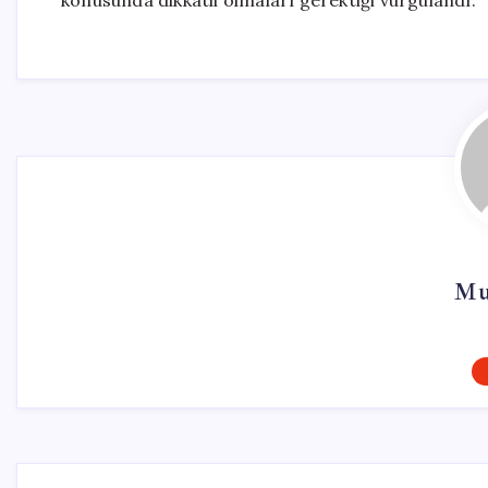
konusunda dikkatli olmaları gerektiği vurgulandı.
Mu