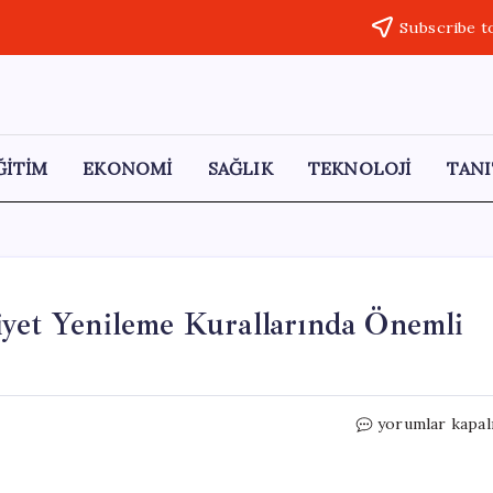
Subscribe t
ĞİTİM
EKONOMİ
SAĞLIK
TEKNOLOJİ
TANI
iyet Yenileme Kurallarında Önemli
65
yorumlar kapal
Yaş
Üstü
Sürücüler