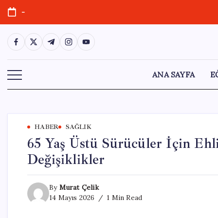
Skip
-
to
content
https://www.facebook.com/
https://twitter.com/
https://t.me/
https://www.instagram.com/
https://youtube.com/
ANA SAYFA
E
HABER
SAĞLIK
65 Yaş Üstü Sürücüler İçin Ehl
Değişiklikler
By
Murat Çelik
14 Mayıs 2026
1 Min Read