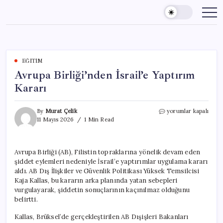
Skip
to
content
EĞITIM
Avrupa Birliği’nden İsrail’e Yaptırım
Kararı
Avrupa
By
Murat Çelik
yorumlar kapalı
Birliği’nden
11 Mayıs 2026
1 Min Read
İsrail’e
Yaptırım
Kararı
Avrupa Birliği (AB), Filistin topraklarına yönelik devam eden
için
şiddet eylemleri nedeniyle İsrail’e yaptırımlar uygulama kararı
aldı. AB Dış İlişkiler ve Güvenlik Politikası Yüksek Temsilcisi
Kaja Kallas, bu kararın arka planında yatan sebepleri
vurgulayarak, şiddetin sonuçlarının kaçınılmaz olduğunu
belirtti.
Kallas, Brüksel’de gerçekleştirilen AB Dışişleri Bakanları