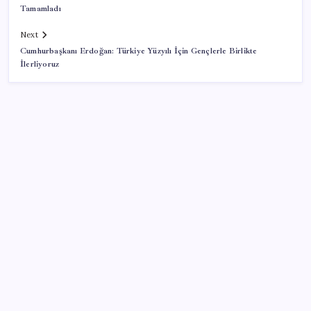
Tamamladı
Next
Cumhurbaşkanı Erdoğan: Türkiye Yüzyılı İçin Gençlerle Birlikte
İlerliyoruz
SON YAZILAR
TBMM Adalet Komisyonu’nda çerçeve yasa
tartışmalarla başladı: Komisyonda ‘yasa’ atışması
Telif baskısı sonuç verdi: Suno şarkılarına dijital imza
geliyor