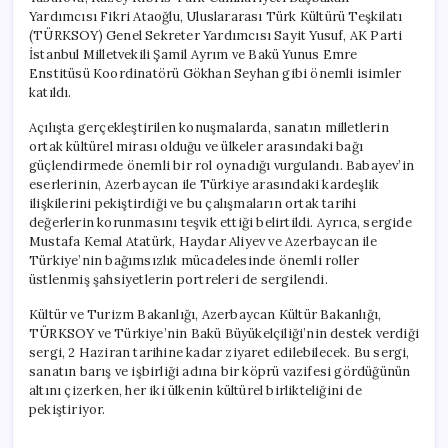
için
Yardımcısı Fikri Ataoğlu, Uluslararası Türk Kültürü Teşkilatı
(TÜRKSOY) Genel Sekreter Yardımcısı Sayit Yusuf, AK Parti
İstanbul Milletvekili Şamil Ayrım ve Bakü Yunus Emre
Enstitüsü Koordinatörü Gökhan Seyhan gibi önemli isimler
katıldı.
Açılışta gerçekleştirilen konuşmalarda, sanatın milletlerin
ortak kültürel mirası olduğu ve ülkeler arasındaki bağı
güçlendirmede önemli bir rol oynadığı vurgulandı. Babayev’in
eserlerinin, Azerbaycan ile Türkiye arasındaki kardeşlik
ilişkilerini pekiştirdiği ve bu çalışmaların ortak tarihi
değerlerin korunmasını teşvik ettiği belirtildi. Ayrıca, sergide
Mustafa Kemal Atatürk, Haydar Aliyev ve Azerbaycan ile
Türkiye’nin bağımsızlık mücadelesinde önemli roller
üstlenmiş şahsiyetlerin portreleri de sergilendi.
Kültür ve Turizm Bakanlığı, Azerbaycan Kültür Bakanlığı,
TÜRKSOY ve Türkiye’nin Bakü Büyükelçiliği’nin destek verdiği
sergi, 2 Haziran tarihine kadar ziyaret edilebilecek. Bu sergi,
sanatın barış ve işbirliği adına bir köprü vazifesi gördüğünün
altını çizerken, her iki ülkenin kültürel birlikteliğini de
pekiştiriyor.