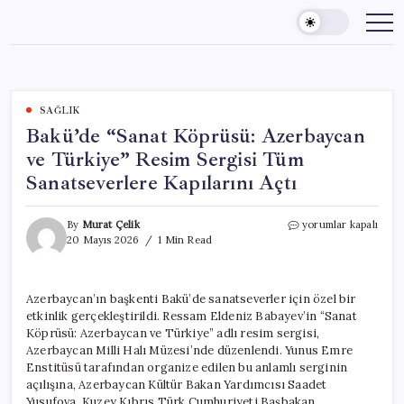
Skip
to
content
SAĞLIK
Bakü’de “Sanat Köprüsü: Azerbaycan
ve Türkiye” Resim Sergisi Tüm
Sanatseverlere Kapılarını Açtı
Bakü’de
By
Murat Çelik
yorumlar kapalı
“Sanat
20 Mayıs 2026
1 Min Read
Köprüsü:
Azerbaycan
ve
Azerbaycan’ın başkenti Bakü’de sanatseverler için özel bir
Türkiye”
etkinlik gerçekleştirildi. Ressam Eldeniz Babayev’in “Sanat
Resim
Sergisi
Köprüsü: Azerbaycan ve Türkiye” adlı resim sergisi,
Tüm
Azerbaycan Milli Halı Müzesi’nde düzenlendi. Yunus Emre
Sanatseverlere
Enstitüsü tarafından organize edilen bu anlamlı serginin
Kapılarını
açılışına, Azerbaycan Kültür Bakan Yardımcısı Saadet
Açtı
Yusufova, Kuzey Kıbrıs Türk Cumhuriyeti Başbakan