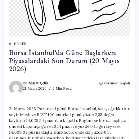
HABER
Borsa İstanbul’da Güne Başlarken:
Piyasalardaki Son Durum (20 Mayıs
2026)
Borsa
By
Murat Çelik
yorumlar kapalı
İstanbul’da
21 Mayıs 2026
1 Min Read
Güne
Başlarken:
Piyasalardaki
21 Mayıs 2026 Pazartesi günü Borsa İstanbul, satış ağırlıklı bir
Son
seyir izledi ve BIST 100 endeksi günü yüzde 2,35 değer
Durum
(20
kaybıyla 14.029,54 puandan kapattı. Bugün ise borsa, açılışta
Mayıs
önceki kapanışa göre 20,51 puan ve yüzde 0,15 gerileyerek
2026)
14.009,02 puana düştü. Bankacılık endeksi yüzde 0,55
için
oranında bir düşüş yaşarken, holding endeksi ise yüzde 0,08