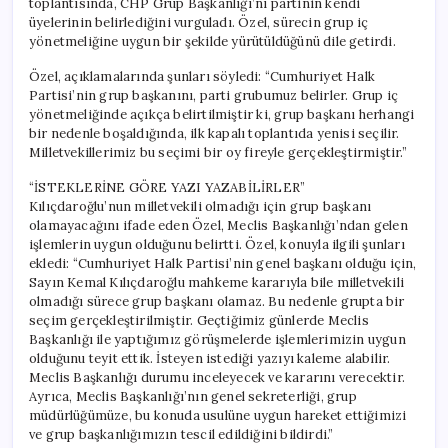
toplantısında, CHP Grup Başkanlığı’nı partinin kendi
üyelerinin belirlediğini vurguladı. Özel, sürecin grup iç
yönetmeliğine uygun bir şekilde yürütüldüğünü dile getirdi.
Özel, açıklamalarında şunları söyledi: “Cumhuriyet Halk
Partisi’nin grup başkanını, parti grubumuz belirler. Grup iç
yönetmeliğinde açıkça belirtilmiştir ki, grup başkanı herhangi
bir nedenle boşaldığında, ilk kapalı toplantıda yenisi seçilir.
Milletvekillerimiz bu seçimi bir oy fireyle gerçekleştirmiştir.”
“İSTEKLERİNE GÖRE YAZI YAZABİLİRLER”
Kılıçdaroğlu’nun milletvekili olmadığı için grup başkanı
olamayacağını ifade eden Özel, Meclis Başkanlığı’ndan gelen
işlemlerin uygun olduğunu belirtti. Özel, konuyla ilgili şunları
ekledi: “Cumhuriyet Halk Partisi’nin genel başkanı olduğu için,
Sayın Kemal Kılıçdaroğlu mahkeme kararıyla bile milletvekili
olmadığı sürece grup başkanı olamaz. Bu nedenle grupta bir
seçim gerçekleştirilmiştir. Geçtiğimiz günlerde Meclis
Başkanlığı ile yaptığımız görüşmelerde işlemlerimizin uygun
olduğunu teyit ettik. İsteyen istediği yazıyı kaleme alabilir.
Meclis Başkanlığı durumu inceleyecek ve kararını verecektir.
Ayrıca, Meclis Başkanlığı’nın genel sekreterliği, grup
müdürlüğümüze, bu konuda usulüne uygun hareket ettiğimizi
ve grup başkanlığımızın tescil edildiğini bildirdi.”