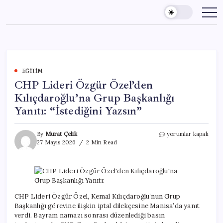
Skip
to
content
EĞITIM
CHP Lideri Özgür Özel’den
Kılıçdaroğlu’na Grup Başkanlığı
Yanıtı: “İstediğini Yazsın”
CHP
By
Murat Çelik
yorumlar kapalı
Lideri
27 Mayıs 2026
2 Min Read
Özgür
Özel’den
Kılıçdaroğlu’na
Grup
Başkanlığı
Yanıtı:
CHP Lideri Özgür Özel, Kemal Kılıçdaroğlu’nun Grup
“İstediğini
Başkanlığı görevine ilişkin iptal dilekçesine Manisa’da yanıt
Yazsın”
verdi. Bayram namazı sonrası düzenlediği basın
için