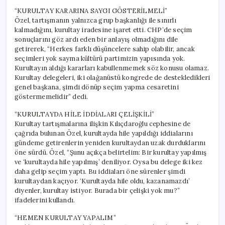
“KURULTAY KARARINA SAYGI GÖSTERİLMELİ”
Özel, tartışmanın yalnızca grup başkanlığı ile sınırlı
kalmadığını, kurultay iradesine işaret etti. CHP’de seçim
sonuçlarını göz ardı eden bir anlayış olmadığını dile
getirerek, “Herkes farklı düşüncelere sahip olabilir, ancak
seçimleri yok sayma kültürü partimizin yapısında yok.
Kurultayın aldığı kararları kabullenmemek söz konusu olamaz.
Kurultay delegeleri, iki olağanüstü kongrede de destekledikleri
genel başkana, şimdi dönüp seçim yapma cesaretini
göstermemelidir” dedi.
“KURULTAYDA HİLE İDDİALARI ÇELİŞKİLİ”
Kurultay tartışmalarına ilişkin Kılıçdaroğlu cephesine de
çağrıda bulunan Özel, kurultayda hile yapıldığı iddialarını
gündeme getirenlerin yeniden kurultaydan uzak durduklarını
öne sürdü. Özel, “Şunu açıkça belirtelim: Bir kurultay yapılmış
ve ‘kurultayda hile yapılmış’ deniliyor. Oysa bu delege iki kez
daha gelip seçim yaptı. Bu iddiaları öne sürenler şimdi
kurultaydan kaçıyor. ‘Kurultayda hile oldu, kazanamazdı’
diyenler, kurultay istiyor. Burada bir çelişki yok mu?”
ifadelerini kullandı.
“HEMEN KURULTAY YAPALIM”