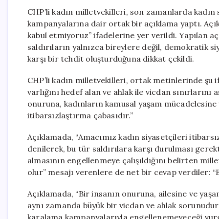
CHP’li kadın milletvekilleri, son zamanlarda kadın s
kampanyalarına dair ortak bir açıklama yaptı. Açık
kabul etmiyoruz” ifadelerine yer verildi. Yapılan a
saldırıların yalnızca bireylere değil, demokratik 
karşı bir tehdit oluşturduğuna dikkat çekildi.
CHP’li kadın milletvekilleri, ortak metinlerinde şu 
varlığını hedef alan ve ahlak ile vicdan sınırlarını a
onuruna, kadınların kamusal yaşam mücadelesine 
itibarsızlaştırma çabasıdır.”
Açıklamada, “Amacımız kadın siyasetçileri itibars
denilerek, bu tür saldırılara karşı durulması gerek
almasının engellenmeye çalışıldığını belirten mille
olur” mesajı verenlere de net bir cevap verdiler: 
Açıklamada, “Bir insanın onuruna, ailesine ve yaşamı
aynı zamanda büyük bir vicdan ve ahlak sorunudur” i
karalama kampanyalarıyla engellenemeyeceği vur