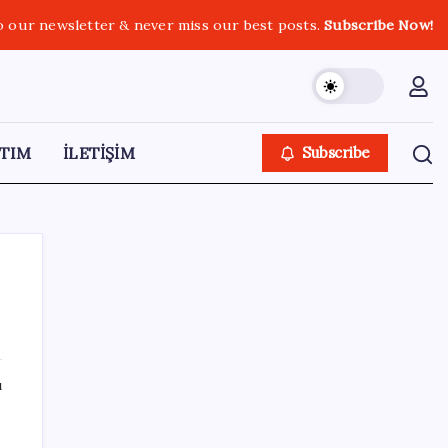
o our newsletter & never miss our best posts.
Subscribe Now!
TIM
İLETİŞİM
Subscribe
SON YAZILAR
ı
2026 DGS sonuçları ne zaman açıklandı mı?
nden
DGS tercihleri ne zaman?