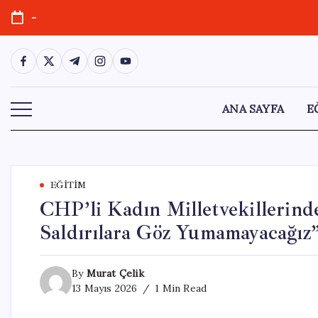
Skip
-
to
content
https://www.facebook.com/
https://twitter.com/
https://t.me/
https://www.instagram.com/
https://youtube.com/
ANA SAYFA
E
EĞITIM
CHP’li Kadın Milletvekillerinde
Saldırılara Göz Yumamayacağız
By
Murat Çelik
13 Mayıs 2026
1 Min Read