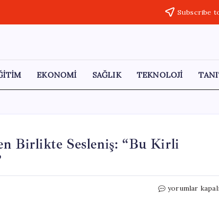
Subscribe t
ĞİTİM
EKONOMİ
SAĞLIK
TEKNOLOJİ
TANI
n Birlikte Sesleniş: “Bu Kirli
”
CHP’li
yorumlar kapal
Kadın
Milletvekilleri
Birlikte