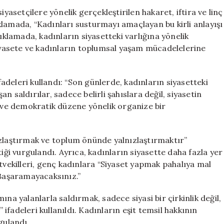
Sesleniş:
iyasetçilere yönelik gerçekleştirilen hakaret, iftira ve linç
“Bu
lamada, “Kadınları susturmayı amaçlayan bu kirli anlayışı
Kirli
çıklamada, kadınların siyasetteki varlığına yönelik
Saldırılara
siyasete ve kadınların toplumsal yaşam mücadelelerine
Göz
Yumamayacağız
için
ifadeleri kullandı: “Son günlerde, kadınların siyasetteki
şan saldırılar, sadece belirli şahıslara değil, siyasetin
ve demokratik düzene yönelik organize bir
ızlaştırmak ve toplum önünde yalnızlaştırmaktır”
tiği vurgulandı. Ayrıca, kadınların siyasette daha fazla yer
tvekilleri, genç kadınlara “Siyaset yapmak pahalıya mal
“Başaramayacaksınız.”
na yalanlarla saldırmak, sadece siyasi bir çirkinlik değil,
fadeleri kullanıldı. Kadınların eşit temsil hakkının
gulandı.