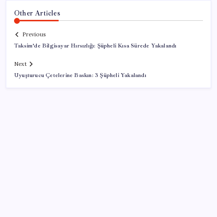
Other Articles
Previous
Taksim’de Bilgisayar Hırsızlığı: Şüpheli Kısa Sürede Yakalandı
Next
Uyuşturucu Çetelerine Baskın: 3 Şüpheli Yakalandı
SON YAZILAR
Tayfun Kahraman’dan kızı Vera’ya doğum günü
mesajı