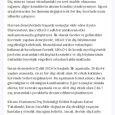
Diş minesi, insan vücudundaki en sert madde olmasına
rağmen, diğer kemiklerin aksine kendini yenileyemiyor. Japon
araştırmacılar, bu durumu değiştirecek bir ilaç üzerinde uzun
yıllardır çalışıyor.
Hayvan deneylerinde başarılı sonuçlar elde eden Kyoto
Üniversitesi, ilacı USAG-1 adlı bir antikorun etki
mekanizmasıyla geliştiriyor. İlk olarak fareler ve gelincikler
üzerinde yapılan deneylerde, USAG-1’in diş büyümesini
engellediği belirlendi. Monoklonal antikor teknolojisi
kullanarak hazırlanan formül, USAG-1 ile kemik morfogenetik
proteini arasındaki etkileşimi kesmekte ve diş büyümesinin
önündeki biyolojik engelleri ortadan kaldırmaktadır.
İnsan denemeleri Eylül 2024’te başladı. İlk aşamada, 30 ila 64
yaşları arasında, en az bir dişi eksik olan 30 erkek katılımcı
üzerinde tedavi uygulanıyor. Bu aşamanın temel amacı, ilacın
güvenliğini ve etkinliğini kanıtlamaktır. Eğer sonuçlar olumlu
olursa, bir sonraki aşamada en az dört dişi eksik olan 2 ila 7
yaş arasındaki çocuklarla devam edilmesi planlanıyor.
Kitano Hastanesi Diş Hekimliği Bölüm Başkanı Katsu
Takahashi, ilacın öncelikle doğuştan diş eksikliği yaşayan
hastalara yönelik olacağını belirtti. Ancak, ileride diş kaybı