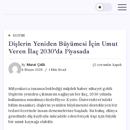
Skip
to
content
EĞITIM
Dişlerin Yeniden Büyümesi İçin Umut
Veren İlaç 2030’da Piyasada
Dişlerin
By
Murat Çelik
yorumlar kapalı
Yeniden
4 Mayıs 2026
1 Min Read
Büyümesi
İçin
Umut
Milyonlarca insanın beklediği müjdeli haber nihayet geldi:
Veren
Dişlerin yeniden çıkmasını sağlayan bir ilaç, 2030 yılında
İlaç
2030’da
kullanıma sunulmayı hedefliyor. Kyoto Üniversitesi’ndeki
Piyasada
bilim insanları, dişlerin yeniden büyümesini destekleyen bir
için
tedavi üzerinde insan denemelerine başladı. Bu buluş, dünya
genelinde diş kaybıyla mücadele eden birçok kişi için büyük
bir umut kaynağı olabilir.