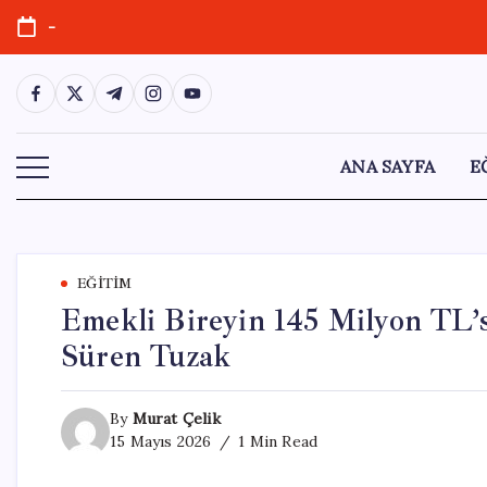
Skip
-
to
content
https://www.facebook.com/
https://twitter.com/
https://t.me/
https://www.instagram.com/
https://youtube.com/
ANA SAYFA
E
EĞITIM
Emekli Bireyin 145 Milyon TL’s
Süren Tuzak
By
Murat Çelik
15 Mayıs 2026
1 Min Read