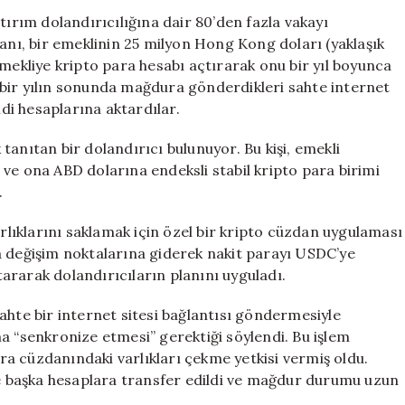
TL’si
tırım dolandırıcılığına dair 80’den fazla vakayı
Dolandırıldı!
lanı, bir emeklinin 25 milyon Hong Kong doları (yaklaşık
Bir
emekliye kripto para hesabı açtırarak onu bir yıl boyunca
Yıl
bir yılın sonunda mağdura gönderdikleri sahte internet
Boyunca
ndi hesaplarına aktardılar.
Süren
Tuzak
anıtan bir dolandırıcı bulunuyor. Bu kişi, emekli
için
ve ona ABD dolarına endeksli stabil kripto para birimi
.
arlıklarını saklamak için özel bir kripto cüzdan uygulaması
para değişim noktalarına giderek nakit parayı USDC’ye
ktararak dolandırıcıların planını uyguladı.
ahte bir internet sitesi bağlantısı göndermesiyle
a “senkronize etmesi” gerektiği söylendi. Bu işlem
a cüzdanındaki varlıkları çekme yetkisi vermiş oldu.
zce başka hesaplara transfer edildi ve mağdur durumu uzun