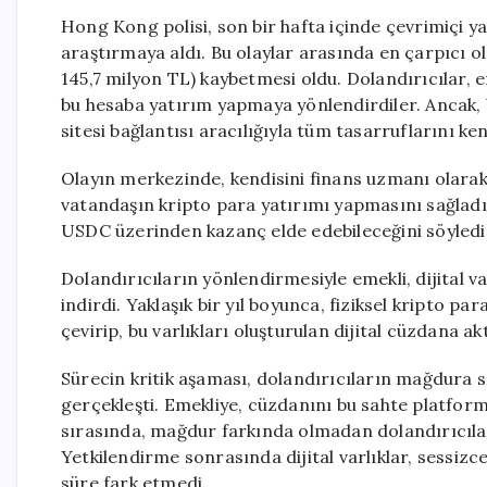
Hong Kong polisi, son bir hafta içinde çevrimiçi ya
araştırmaya aldı. Bu olaylar arasında en çarpıcı o
145,7 milyon TL) kaybetmesi oldu. Dolandırıcılar, 
bu hesaba yatırım yapmaya yönlendirdiler. Ancak, 
sitesi bağlantısı aracılığıyla tüm tasarruflarını ke
Olayın merkezinde, kendisini finans uzmanı olarak t
vatandaşın kripto para yatırımı yapmasını sağladı 
USDC üzerinden kazanç elde edebileceğini söyledi
Dolandırıcıların yönlendirmesiyle emekli, dijital v
indirdi. Yaklaşık bir yıl boyunca, fiziksel kripto 
çevirip, bu varlıkları oluşturulan dijital cüzdana a
Sürecin kritik aşaması, dolandırıcıların mağdura s
gerçekleşti. Emekliye, cüzdanını bu sahte platform
sırasında, mağdur farkında olmadan dolandırıcılar
Yetkilendirme sonrasında dijital varlıklar, sessi
süre fark etmedi.