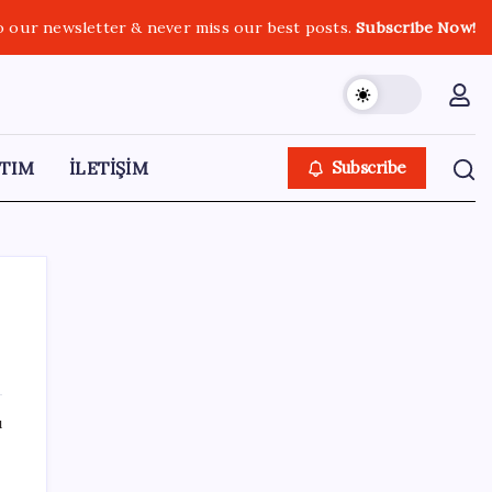
o our newsletter & never miss our best posts.
Subscribe Now!
TIM
İLETİŞİM
Subscribe
SON YAZILAR
ı
TBMM Adalet Komisyonu’nda çerçeve yasa
tartışmalarla başladı: Komisyonda ‘yasa’