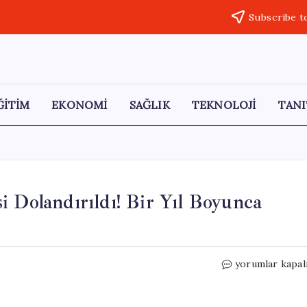
Subscribe t
ĞİTİM
EKONOMİ
SAĞLIK
TEKNOLOJİ
TANI
i Dolandırıldı! Bir Yıl Boyunca
Emekli
yorumlar kapal
Bireyin
145
Milyon