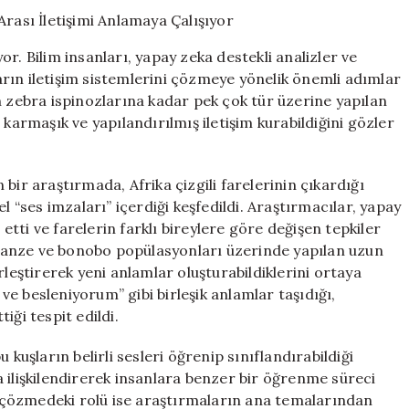
İnsanları
Türler
Arası
r. Bilim insanları, yapay zeka destekli analizler ve
İletişimi
nların iletişim sistemlerini çözmeye yönelik önemli adımlar
Anlamaya
ebra ispinozlarına kadar pek çok tür üzerine yapılan
Çalışıyor
için
rmaşık ve yapılandırılmış iletişim kurabildiğini gözler
bir araştırmada, Afrika çizgili farelerinin çıkardığı
l “ses imzaları” içerdiği keşfedildi. Araştırmacılar, yapay
 etti ve farelerin farklı bireylere göre değişen tepkiler
empanze ve bonobo popülasyonları üzerinde yapılan uzun
rleştirerek yeni anlamlar oluşturabildiklerini ortaya
e besleniyorum” gibi birleşik anlamlar taşıdığı,
iği tespit edildi.
 kuşların belirli sesleri öğrenip sınıflandırabildiği
 ilişkilendirerek insanlara benzer bir öğrenme süreci
ni çözmedeki rolü ise araştırmaların ana temalarından