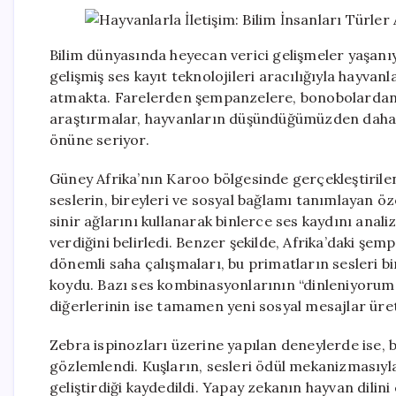
Bilim dünyasında heyecan verici gelişmeler yaşanıyo
gelişmiş ses kayıt teknolojileri aracılığıyla hayva
atmakta. Farelerden şempanzelere, bonobolardan z
araştırmalar, hayvanların düşündüğümüzden daha ka
önüne seriyor.
Güney Afrika’nın Karoo bölgesinde gerçekleştirilen 
seslerin, bireyleri ve sosyal bağlamı tanımlayan öze
sinir ağlarını kullanarak binlerce ses kaydını analiz
verdiğini belirledi. Benzer şekilde, Afrika’daki ş
dönemli saha çalışmaları, bu primatların sesleri bi
koydu. Bazı ses kombinasyonlarının “dinleniyorum v
diğerlerinin ise tamamen yeni sosyal mesajlar ürett
Zebra ispinozları üzerine yapılan deneylerde ise, bu
gözlemlendi. Kuşların, sesleri ödül mekanizmasıyla
geliştirdiği kaydedildi. Yapay zekanın hayvan dili