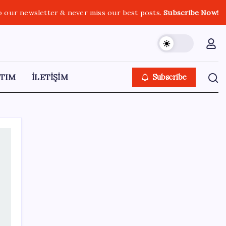
o our newsletter & never miss our best posts.
Subscribe Now!
TIM
İLETİŞİM
Subscribe
SON YAZILAR
2026 DGS sonuçları ne zaman açıklandı mı?
DGS tercihleri ne zaman?