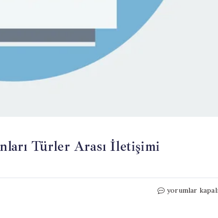
nları Türler Arası İletişimi
Hayvanlarla
yorumlar kapal
İletişim:
Bilim