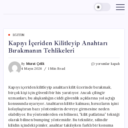
Skip
to
content
EĞITIM
Kapıyı İçeriden Kilitleyip Anahtarı
Bırakmanın Tehlikeleri
Kapıyı
By
Murat Çelik
yorumlar kapalı
İçeriden
4 Mayıs 2026
1 Min Read
Kilitleyip
Anahtarı
Bırakmanın
Kapıyı içeriden kilitleyip anahtarı kilit üzerinde bırakmak,
Tehlikeleri
birçok kişi için güvenli bir his yaratıyor. Ancak çilingir
için
uzmanları, bu alışkanlığın ciddi güvenlik açıklarına yol açtığı
konusunda uyarıyor. Anahtarın kilitte kalması, hırsızların işini
kolaylaştıran bazı yöntemlerin devreye girmesine neden
olabiliyor. Bu yöntemlerden en bilineni, “kilit patlatma” tekniği
olarak bilinen bumping yöntemidir. Bu teknikte, silindir
kilidin içindeki pimler, anahtar takılıyken farklı bir konuma