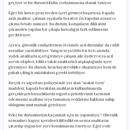
geçiyor ve bu durum kilidin zorlanmasına olanak tanıyor.
Eğer bir hırsız pencereden içeri girmeyi başarırsa, kapıda
asılı anahtar, çalınan eşyalarla beraber ön kapıdan sessizce
çıkma fırsatı sunuyor. Bu durum, komşuların dikkatini
çekmeden yapılan bir çıkışla hırsızlığın fark edilmesini
geciktiriyor.
Ayrıca, güvenlik endişelerinin ötesinde acil durumlar da ciddi
sorunlar yaratabiliyor. Yangın veya tıbbi bir kriz anında,
yedek anahtarla içeri girmeye çalışan aile üyeleri veya acil
servis ekipleri, kilitte takılı anahtarla karşılaştığında içeri
giremiyor. Bu durum, hem hayati tehlike oluşturuyor hem de
pahalı çilingir müdahalesi gerektirebiliyor.
Birçok ev sigortası poliçesinde yer alan “makul özen”
maddesi, kapıda bırakılan anahtarın kullanılmasıyla
gerçekleşen hırsızlıklarda sigorta şirketlerinin tazminat
ödemesini azaltma veya tamamen reddetme hakkına sahip
olduğunu unutmamak gerekiyor.
Peki, bu durumlardan kaçınmak için ne yapmalıyız? Güvenlik
uzmanları, kapıyı içeriden kilitledikten sonra anahtarın
çıkarılıp uygun bir yere konulmasını öneriyor. Eğer evde