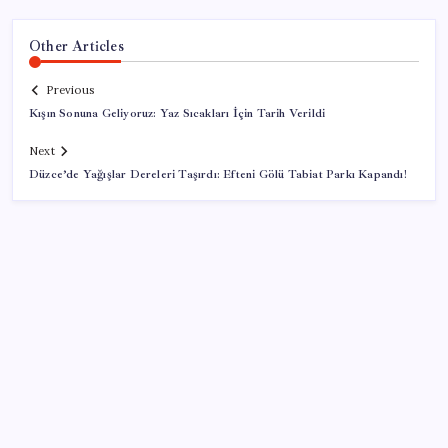
Other Articles
Previous
Kışın Sonuna Geliyoruz: Yaz Sıcakları İçin Tarih Verildi
Next
Düzce’de Yağışlar Dereleri Taşırdı: Efteni Gölü Tabiat Parkı Kapandı!
SON YAZILAR
TBMM Adalet Komisyonu’nda çerçeve yasa