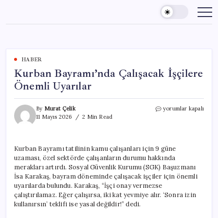
Skip
to
content
HABER
Kurban Bayramı’nda Çalışacak İşçilere
Önemli Uyarılar
Kurban
By
Murat Çelik
yorumlar kapalı
Bayramı’nda
11 Mayıs 2026
2 Min Read
Çalışacak
İşçilere
Önemli
Kurban Bayramı tatilinin kamu çalışanları için 9 güne
Uyarılar
uzaması, özel sektörde çalışanların durumu hakkında
için
merakları artırdı. Sosyal Güvenlik Kurumu (SGK) Başuzmanı
İsa Karakaş, bayram döneminde çalışacak işçiler için önemli
uyarılarda bulundu. Karakaş, “İşçi onay vermezse
çalıştırılamaz. Eğer çalışırsa, iki kat yevmiye alır. ‘Sonra izin
kullanırsın’ teklifi ise yasal değildir!” dedi.