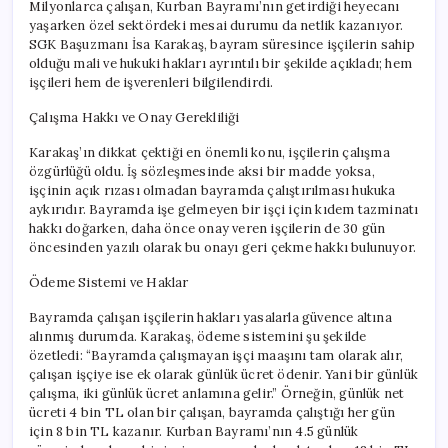
Milyonlarca çalışan, Kurban Bayramı’nın getirdiği heyecanı
yaşarken özel sektördeki mesai durumu da netlik kazanıyor.
SGK Başuzmanı İsa Karakaş, bayram süresince işçilerin sahip
olduğu mali ve hukuki hakları ayrıntılı bir şekilde açıkladı; hem
işçileri hem de işverenleri bilgilendirdi.
Çalışma Hakkı ve Onay Gerekliliği
Karakaş’ın dikkat çektiği en önemli konu, işçilerin çalışma
özgürlüğü oldu. İş sözleşmesinde aksi bir madde yoksa,
işçinin açık rızası olmadan bayramda çalıştırılması hukuka
aykırıdır. Bayramda işe gelmeyen bir işçi için kıdem tazminatı
hakkı doğarken, daha önce onay veren işçilerin de 30 gün
öncesinden yazılı olarak bu onayı geri çekme hakkı bulunuyor.
Ödeme Sistemi ve Haklar
Bayramda çalışan işçilerin hakları yasalarla güvence altına
alınmış durumda. Karakaş, ödeme sistemini şu şekilde
özetledi: “Bayramda çalışmayan işçi maaşını tam olarak alır,
çalışan işçiye ise ek olarak günlük ücret ödenir. Yani bir günlük
çalışma, iki günlük ücret anlamına gelir.” Örneğin, günlük net
ücreti 4 bin TL olan bir çalışan, bayramda çalıştığı her gün
için 8 bin TL kazanır. Kurban Bayramı’nın 4.5 günlük