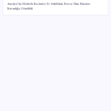
Antalya’da Elektrik Kesintisi: Ev Sahibinin Borcu Tüm Binaları
Karanlığa Gömüldü
SON YAZILAR
Tayfun Kahraman’dan kızı Vera’ya doğum günü
mesajı
2026 DGS sonuçları ne zaman açıklandı mı? DGS
tercihleri ne zaman?
Dolar endeksi 2 ayın ardından değer kaybediyor
Vücudun gençlik kaynağı