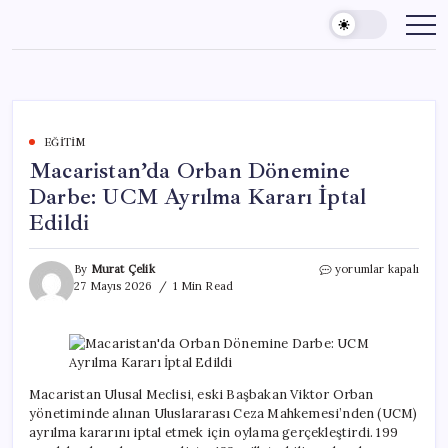
Skip
to
content
EĞITIM
Macaristan’da Orban Dönemine
Darbe: UCM Ayrılma Kararı İptal
Edildi
Macaristan’da
By
Murat Çelik
yorumlar kapalı
Orban
27 Mayıs 2026
1 Min Read
Dönemine
Darbe:
UCM
Ayrılma
Kararı
İptal
Macaristan Ulusal Meclisi, eski Başbakan Viktor Orban
Edildi
yönetiminde alınan Uluslararası Ceza Mahkemesi’nden (UCM)
için
ayrılma kararını iptal etmek için oylama gerçekleştirdi. 199