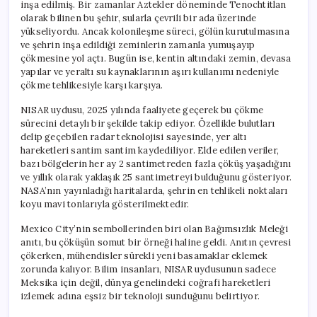
inşa edilmiş. Bir zamanlar Aztekler döneminde Tenochtitlan
olarak bilinen bu şehir, sularla çevrili bir ada üzerinde
yükseliyordu. Ancak kolonileşme süreci, gölün kurutulmasına
ve şehrin inşa edildiği zeminlerin zamanla yumuşayıp
çökmesine yol açtı. Bugün ise, kentin altındaki zemin, devasa
yapılar ve yeraltı su kaynaklarının aşırı kullanımı nedeniyle
çökme tehlikesiyle karşı karşıya.
NISAR uydusu, 2025 yılında faaliyete geçerek bu çökme
sürecini detaylı bir şekilde takip ediyor. Özellikle bulutları
delip geçebilen radar teknolojisi sayesinde, yer altı
hareketleri santim santim kaydediliyor. Elde edilen veriler,
bazı bölgelerin her ay 2 santimetreden fazla çöküş yaşadığını
ve yıllık olarak yaklaşık 25 santimetreyi bulduğunu gösteriyor.
NASA’nın yayınladığı haritalarda, şehrin en tehlikeli noktaları
koyu mavi tonlarıyla gösterilmektedir.
Mexico City’nin sembollerinden biri olan Bağımsızlık Meleği
anıtı, bu çöküşün somut bir örneği haline geldi. Anıtın çevresi
çökerken, mühendisler sürekli yeni basamaklar eklemek
zorunda kalıyor. Bilim insanları, NISAR uydusunun sadece
Meksika için değil, dünya genelindeki coğrafi hareketleri
izlemek adına eşsiz bir teknoloji sunduğunu belirtiyor.