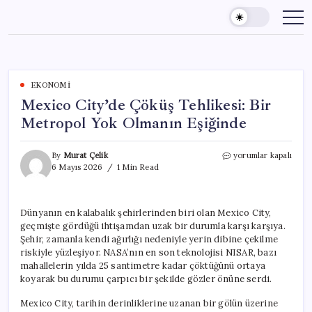
Skip
to
content
EKONOMI
Mexico City’de Çöküş Tehlikesi: Bir
Metropol Yok Olmanın Eşiğinde
Mexico
By
Murat Çelik
yorumlar kapalı
City’de
6 Mayıs 2026
1 Min Read
Çöküş
Tehlikesi:
Bir
Dünyanın en kalabalık şehirlerinden biri olan Mexico City,
Metropol
geçmişte gördüğü ihtişamdan uzak bir durumla karşı karşıya.
Yok
Olmanın
Şehir, zamanla kendi ağırlığı nedeniyle yerin dibine çekilme
Eşiğinde
riskiyle yüzleşiyor. NASA’nın en son teknolojisi NISAR, bazı
için
mahallelerin yılda 25 santimetre kadar çöktüğünü ortaya
koyarak bu durumu çarpıcı bir şekilde gözler önüne serdi.
Mexico City, tarihin derinliklerine uzanan bir gölün üzerine