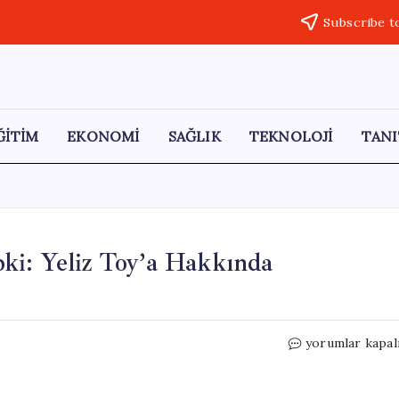
Subscribe t
ĞİTİM
EKONOMİ
SAĞLIK
TEKNOLOJİ
TANI
ki: Yeliz Toy’a Hakkında
“Okulda
yorumlar kapal
Güvenlik
İhmaline
Tepki: