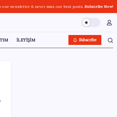
o our newsletter & never miss our best posts.
Subscribe Now!
TIM
İLETİŞİM
Subscribe
SON YAZILAR
ı
2026 DGS sonuçları ne zaman açıklandı mı?
DGS tercihleri ne zaman?