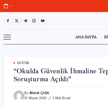
Skip
-
to
content
https://www.facebook.com/
https://twitter.com/
https://t.me/
https://www.instagram.com/
https://youtube.com/
ANA SAYFA
E
EĞITIM
“Okulda Güvenlik İhmaline Tep
Soruşturma Açıldı”
By
Murat Çelik
12 Mayıs 2026
1 Min Read