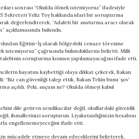
Yeliz
ıları sonrası “Okulda ölmek istemiyoruz” ifadesiyle
Toy’a
S Sekreteri Yeliz Toy hakkında idari bir soruşturma
Hakkında
olarak değerlendirerek, “Adaleti bir susturma aracı olarak
Soruşturma
m” açıklamasında bulundu.
Açıldı”
için
rdından Eğitim-İş olarak bölgedeki cenaze törenine
k istemiyoruz” çağrısında bulunduklarını belirtti. Milli
i talebinin soruşturma konusu yapılamayacağını ifade etti.
lerin hayatını kaybettiği olaya dikkat çekerek, Bakan
: “Biz can güvenliği talep ettik, Bakan Tekin bunu ‘şov’
urma açıldı. Peki, suçum ne? Okulda ölmeyi kabul
ebini dile getiren sendikacılar değil, okullardaki güvenlik
ğil, ihmallerinizi soruşturun. Liyakatsizliğinizin hesabını
rla engellenemeyeceğini ifade etti.
için mücadele etmeye devam edeceklerini belirterek,