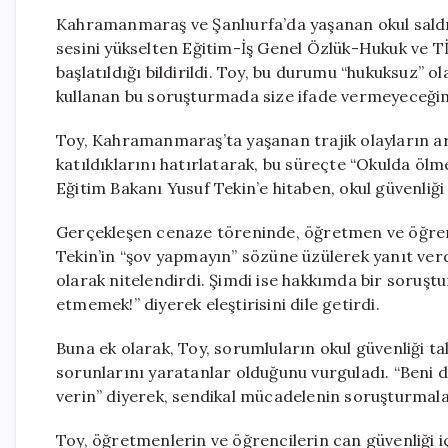
Kahramanmaraş ve Şanlıurfa’da yaşanan okul saldır
sesini yükselten Eğitim-İş Genel Özlük-Hukuk ve Tİ
başlatıldığı bildirildi. Toy, bu durumu “hukuksuz” 
kullanan bu soruşturmada size ifade vermeyeceği
Toy, Kahramanmaraş’ta yaşanan trajik olayların a
katıldıklarını hatırlatarak, bu süreçte “Okulda ölme
Eğitim Bakanı Yusuf Tekin’e hitaben, okul güvenliğ
Gerçekleşen cenaze töreninde, öğretmen ve öğrenci
Tekin’in “şov yapmayın” sözüne üzülerek yanıt verdi
olarak nitelendirdi. Şimdi ise hakkımda bir soruşt
etmemek!” diyerek eleştirisini dile getirdi.
Buna ek olarak, Toy, sorumluların okul güvenliği tal
sorunlarını yaratanlar olduğunu vurguladı. “Beni de
verin” diyerek, sendikal mücadelenin soruşturmala
Toy, öğretmenlerin ve öğrencilerin can güvenliği 