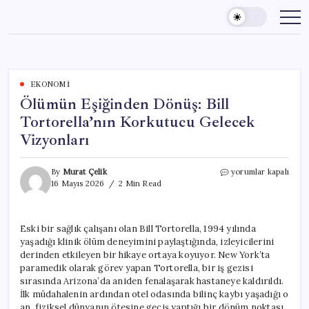
Skip
to
content
EKONOMI
Ölümün Eşiğinden Dönüş: Bill
Tortorella’nın Korkutucu Gelecek
Vizyonları
Ölümün
By
Murat Çelik
yorumlar kapalı
Eşiğinden
16 Mayıs 2026
2 Min Read
Dönüş:
Bill
Tortorella’nın
Eski bir sağlık çalışanı olan Bill Tortorella, 1994 yılında
Korkutucu
yaşadığı klinik ölüm deneyimini paylaştığında, izleyicilerini
Gelecek
Vizyonları
derinden etkileyen bir hikaye ortaya koyuyor. New York’ta
için
paramedik olarak görev yapan Tortorella, bir iş gezisi
sırasında Arizona’da aniden fenalaşarak hastaneye kaldırıldı.
İlk müdahalenin ardından otel odasında bilinç kaybı yaşadığı o
an, fiziksel dünyanın ötesine geçiş yaptığı bir dönüm noktası