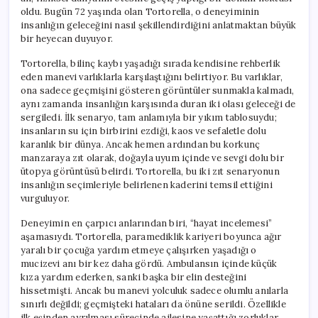
oldu. Bugün 72 yaşında olan Tortorella, o deneyiminin
insanlığın geleceğini nasıl şekillendirdiğini anlatmaktan büyük
bir heyecan duyuyor.
Tortorella, bilinç kaybı yaşadığı sırada kendisine rehberlik
eden manevi varlıklarla karşılaştığını belirtiyor. Bu varlıklar,
ona sadece geçmişini gösteren görüntüler sunmakla kalmadı,
aynı zamanda insanlığın karşısında duran iki olası geleceği de
sergiledi. İlk senaryo, tam anlamıyla bir yıkım tablosuydu;
insanların su için birbirini ezdiği, kaos ve sefaletle dolu
karanlık bir dünya. Ancak hemen ardından bu korkunç
manzaraya zıt olarak, doğayla uyum içinde ve sevgi dolu bir
ütopya görüntüsü belirdi. Tortorella, bu iki zıt senaryonun
insanlığın seçimleriyle belirlenen kaderini temsil ettiğini
vurguluyor.
Deneyimin en çarpıcı anlarından biri, “hayat incelemesi”
aşamasıydı. Tortorella, paramediklik kariyeri boyunca ağır
yaralı bir çocuğa yardım etmeye çalışırken yaşadığı o
mucizevi anı bir kez daha gördü. Ambulansın içinde küçük
kıza yardım ederken, sanki başka bir elin desteğini
hissetmişti. Ancak bu manevi yolculuk sadece olumlu anılarla
sınırlı değildi; geçmişteki hataları da önüne serildi. Özellikle
ilk eşinden ayrılması sürecinde ailesine yaşattığı zorluklar,