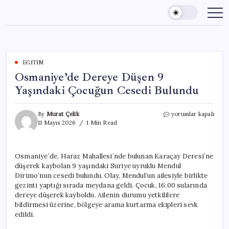
Skip
to
content
EĞITIM
Osmaniye’de Dereye Düşen 9
Yaşındaki Çocuğun Cesedi Bulundu
Osmaniye’de
By
Murat Çelik
yorumlar kapalı
Dereye
11 Mayıs 2026
1 Min Read
Düşen
9
Yaşındaki
Osmaniye’de, Haraz Mahallesi’nde bulunan Karaçay Deresi’ne
Çocuğun
düşerek kaybolan 9 yaşındaki Suriye uyruklu Mendul
Cesedi
Bulundu
Dirimo’nun cesedi bulundu. Olay, Mendul’un ailesiyle birlikte
için
gezinti yaptığı sırada meydana geldi. Çocuk, 16:00 sularında
dereye düşerek kayboldu. Ailenin durumu yetkililere
bildirmesi üzerine, bölgeye arama kurtarma ekipleri sevk
edildi.