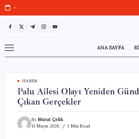
Skip
-
to
content
https://www.facebook.com/
https://twitter.com/
https://t.me/
https://www.instagram.com/
https://youtube.com/
ANA SAYFA
E
HABER
Palu Ailesi Olayı Yeniden Gün
Çıkan Gerçekler
By
Murat Çelik
11 Mayıs 2026
1 Min Read