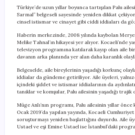
Türkiye’de uzun yıllar boyunca tartışılan Palu ailes
Sarmal” belgeseli sayesinde yeniden dikkat çekiyor
cinsel istismar ve cinayet gibi ciddi iddiaları da g
Haberin merkezinde, 2008 yılında kaybolan Merye
Melike Tahnal’ın hikayesi yer alıyor. Kocaeli’nde ya
televizyon programına katılarak kayıp olan aile bi
davanın arka planında yer alan daha karanlık olayla
Belgeselde, aile bireylerinin yaşadığı korkunç ola
iddialar da gündeme getiriliyor. Aile üyeleri, yal
içindeki şiddet ve istismar iddialarının da aydınla
tanıklar ve komşular, Palu ailesinin yaşadığı trajik
Müge Anlı’nın programı, Palu ailesinin yıllar önce
Ocak 2019’da yapılan yayında, Kocaeli Cumhuriyet 
soruşturmayı yeniden başlattığını duyurdu. Aile üye
Ustael ve eşi Emine Ustael ise İstanbul’daki prog