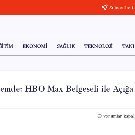
Subscribe t
ĞİTİM
EKONOMİ
SAĞLIK
TEKNOLOJİ
TANI
demde: HBO Max Belgeseli ile Açığa
Palu
yorumlar kapal
Ailesi
Olayı
Yeniden