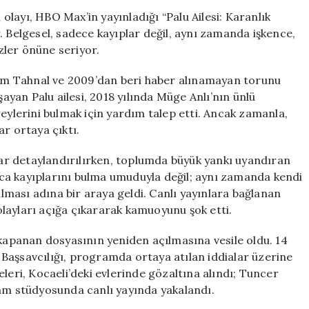
Gündemde:
i olayı, HBO Max’in yayınladığı “Palu Ailesi: Karanlık
HBO
. Belgesel, sadece kayıplar değil, aynı zamanda işkence,
Max
özler önüne seriyor.
Belgeseli
ile
m Tahnal ve 2009’dan beri haber alınamayan torunu
Açığa
şayan Palu ailesi, 2018 yılında Müge Anlı’nın ünlü
Çıkan
reylerini bulmak için yardım talep etti. Ancak zamanla,
Gerçekler
r ortaya çıktı.
için
ylar detaylandırılırken, toplumda büyük yankı uyandıran
nızca kayıplarını bulma umuduyla değil; aynı zamanda kendi
tılması adına bir araya geldi. Canlı yayınlara bağlanan
 olayları açığa çıkararak kamuoyunu şok etti.
 kapanan dosyasının yeniden açılmasına vesile oldu. 14
Başsavcılığı, programda ortaya atılan iddialar üzerine
leri, Kocaeli’deki evlerinde gözaltına alındı; Tuncer
ram stüdyosunda canlı yayında yakalandı.