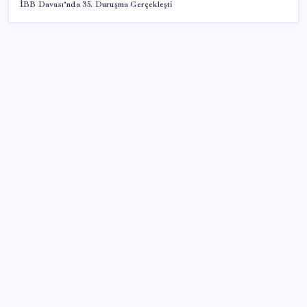
İBB Davası’nda 35. Duruşma Gerçekleşti
SON YAZILAR
AB’den Ar-Ge’ye 130 milyar euroluk kaynak
Türkiye, Suudi Arabistan ve Pakistan üçlü savunma
anlaşması imzaladı
Bakan Kacır: 23 yılda imalat sanayi katma değerimizi
250 milyar doların üzerine taşıdık
Son dakika… Menderes Belediye Başkanı İlkay Çiçek
‘kesin ihraç’ talebiyle tedbirli olarak disipline sevk