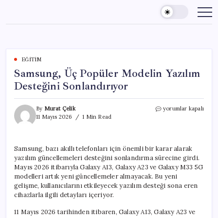
Skip
to
content
EĞITIM
Samsung, Üç Popüler Modelin Yazılım
Desteğini Sonlandırıyor
Samsung,
By
Murat Çelik
yorumlar kapalı
Üç
11 Mayıs 2026
1 Min Read
Popüler
Modelin
Yazılım
Samsung, bazı akıllı telefonları için önemli bir karar alarak
Desteğini
yazılım güncellemeleri desteğini sonlandırma sürecine girdi.
Sonlandırıyor
için
Mayıs 2026 itibarıyla Galaxy A13, Galaxy A23 ve Galaxy M33 5G
modelleri artık yeni güncellemeler almayacak. Bu yeni
gelişme, kullanıcılarını etkileyecek yazılım desteği sona eren
cihazlarla ilgili detayları içeriyor.
11 Mayıs 2026 tarihinden itibaren, Galaxy A13, Galaxy A23 ve