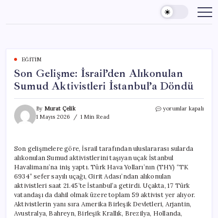
Skip
to
content
EĞITIM
Son Gelişme: İsrail’den Alıkonulan
Sumud Aktivistleri İstanbul’a Döndü
Son
By
Murat Çelik
yorumlar kapalı
Gelişme:
1 Mayıs 2026
1 Min Read
İsrail’den
Alıkonulan
Sumud
Son gelişmelere göre, İsrail tarafından uluslararası sularda
Aktivistleri
alıkonulan Sumud aktivistlerini taşıyan uçak İstanbul
İstanbul’a
Döndü
Havalimanı’na iniş yaptı. Türk Hava Yolları’nın (THY) “TK
için
6934” sefer sayılı uçağı, Girit Adası’ndan alıkonulan
aktivistleri saat 21.45’te İstanbul’a getirdi. Uçakta, 17 Türk
vatandaşı da dahil olmak üzere toplam 59 aktivist yer alıyor.
Aktivistlerin yanı sıra Amerika Birleşik Devletleri, Arjantin,
Avustralya, Bahreyn, Birleşik Krallık, Brezilya, Hollanda,