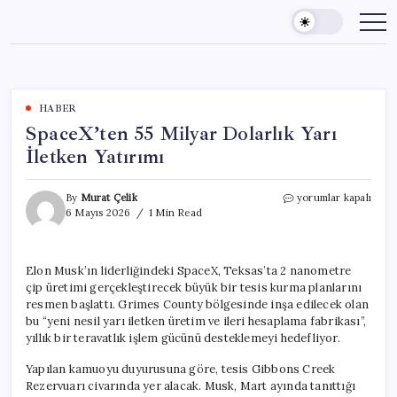
Skip
to
content
HABER
SpaceX’ten 55 Milyar Dolarlık Yarı
İletken Yatırımı
SpaceX’ten
By
Murat Çelik
yorumlar kapalı
55
6 Mayıs 2026
1 Min Read
Milyar
Dolarlık
Yarı
Elon Musk’ın liderliğindeki SpaceX, Teksas’ta 2 nanometre
İletken
çip üretimi gerçekleştirecek büyük bir tesis kurma planlarını
Yatırımı
için
resmen başlattı. Grimes County bölgesinde inşa edilecek olan
bu “yeni nesil yarı iletken üretim ve ileri hesaplama fabrikası”,
yıllık bir teravatlık işlem gücünü desteklemeyi hedefliyor.
Yapılan kamuoyu duyurusuna göre, tesis Gibbons Creek
Rezervuarı civarında yer alacak. Musk, Mart ayında tanıttığı