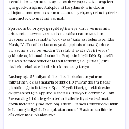
Terafab konseptinin, uzay, robotik ve yapay zeka projeleri
için gereken işlemci taleplerini karşılamak için elzem
olduğuna inanıyor. Tesisin ana amacı, gelişmiş teknolojilerle 2
nanometre çip üretimi yapmak.
SpaceX’in bu projeyi gerçekleştirmeye karar vermesinin
arkasında, mevcut yarı iletken endüstrisinin Musk’ın
vizyonunu karşılamakta “çok yavaş” kalması bulunuyor. Elon
Musk, “Ya Terafab’ı kurarız ya da çipimiz olmaz. Çiplere
ihtiyacımız var, bu yüzden Terafab’ı hayata geçiriyoruz”
şeklinde açıklamada bulundu. Projenin büyüklüğü, SpaceX’i
Taiwan Semiconductor Manufacturing Co. (TSMC) gibi
devlerle rekabet edebilir bir konuma getiriyor.
Başlangıçta 55 milyar dolar olarak planlanan yatırım
miktarının, ek aşamalarla birlikte 119 milyar dolara kadar
çıkabileceği belirtiliyor. SpaceX yetkilileri, gerekli üretim
ekipmanları için Applied Materials, Tokyo Electron ve Lam
Research gibi önde gelen tedarikçilerle fiyat ve teslimat
görüşmelerine şimdiden başladılar. Grimes County’deki mülk
kullanımıyla ilgili halka açık oturumun 3 Haziran tarihinde
düzenlenmesi planlanıyor.