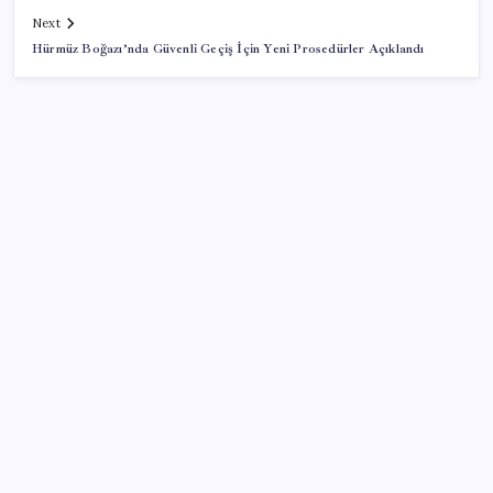
Next
Hürmüz Boğazı’nda Güvenli Geçiş İçin Yeni Prosedürler Açıklandı
SON YAZILAR
2026 DGS sonuçları ne zaman açıklandı mı? DGS
tercihleri ne zaman?
Dolar endeksi 2 ayın ardından değer kaybediyor
Vücudun gençlik kaynağı
Aracını internete koyduğu fiyat yüzünden 325 bin
lira ceza yedi