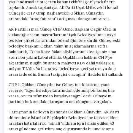
yapılandırmalarını içeren kanun teklifini görüşmek üzere
toplandı. Ancak toplantıya, AK Parti Uşak Milletvekili İsmail
Güneş ile CHP Grup Başkanvekili Gökhan Günaydın
arasındaki “araç faturası” tartışması damgasını vurdu.
AK Partili İsmail Güneş, CHP Genel Başkanı Özgür Özel’in
kullandığı aracın masraflarının Uşak Belediyesi’nin sosyal
tesisler şirketi tarafından ödendiğini öne sürdü. Güneş, eski
belediye başkanı Özkan Yalım’ın açıklamalarına atıfta
bulunarak, “Daha önce ‘Yalan söylüyorsun’ demiştiniz ama
sonra bu yalanı kabul ettiniz. Uşaklıların hakkını CHP’ye
aktardınız. Bugün bu aracın maliyeti KDV dahil yaklaşık 11
milyon TL’dir. Ya bu parayı belediyeye geri yatırın ya da o
aracı iade edin. Bunun takipçisi olacağım” ifadelerini kullandı.
CHP’li Gökhan Günaydın ise Güneş’in iddialarına yanıt
vererek, “Eğer belediye tarafından ödenmiş bir kuruş bile
varsa, onu tarafımızdan karşılayacağız.” dedi. Günaydın,
partinin bu konudaki duruşunun net olduğunu vurguladı.
Tartışmanın ilerleyen kısmında Gökhan Günaydın, AK Parti
döneminde İstanbul Büyükşehir Belediyesi’ne tahsis edilen
araçları hatırlatarak, “Binali Yıldırım için tahsis edilen 43
aracı gündeme getirdim, suç duyurusunda bulunduk ama