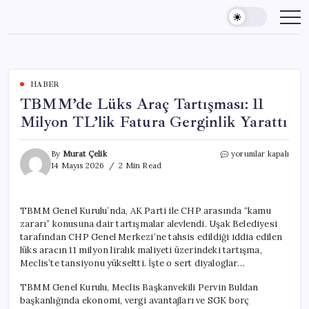
Skip
to
content
HABER
TBMM’de Lüks Araç Tartışması: 11
Milyon TL’lik Fatura Gerginlik Yarattı
TBMM’de
By
Murat Çelik
yorumlar kapalı
Lüks
14 Mayıs 2026
2 Min Read
Araç
Tartışması:
11
TBMM Genel Kurulu’nda, AK Parti ile CHP arasında “kamu
Milyon
zararı” konusuna dair tartışmalar alevlendi. Uşak Belediyesi
TL’lik
Fatura
tarafından CHP Genel Merkezi’ne tahsis edildiği iddia edilen
Gerginlik
lüks aracın 11 milyon liralık maliyeti üzerindeki tartışma,
Yarattı
Meclis’te tansiyonu yükseltti. İşte o sert diyaloglar…
için
TBMM Genel Kurulu, Meclis Başkanvekili Pervin Buldan
başkanlığında ekonomi, vergi avantajları ve SGK borç