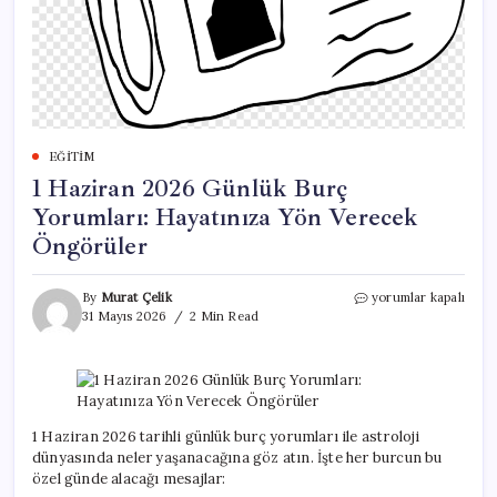
EĞITIM
1 Haziran 2026 Günlük Burç
Yorumları: Hayatınıza Yön Verecek
Öngörüler
1
By
Murat Çelik
yorumlar kapalı
Haziran
31 Mayıs 2026
2 Min Read
2026
Günlük
Burç
Yorumları:
Hayatınıza
Yön
1 Haziran 2026 tarihli günlük burç yorumları ile astroloji
Verecek
dünyasında neler yaşanacağına göz atın. İşte her burcun bu
Öngörüler
özel günde alacağı mesajlar:
için