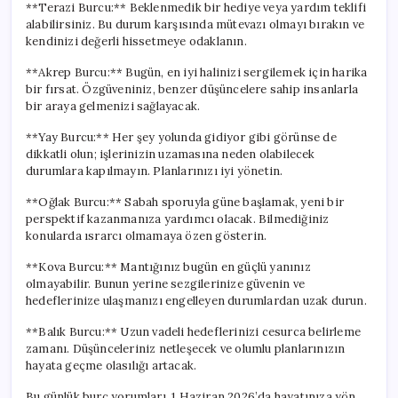
**Terazi Burcu:** Beklenmedik bir hediye veya yardım teklifi
alabilirsiniz. Bu durum karşısında mütevazı olmayı bırakın ve
kendinizi değerli hissetmeye odaklanın.
**Akrep Burcu:** Bugün, en iyi halinizi sergilemek için harika
bir fırsat. Özgüveniniz, benzer düşüncelere sahip insanlarla
bir araya gelmenizi sağlayacak.
**Yay Burcu:** Her şey yolunda gidiyor gibi görünse de
dikkatli olun; işlerinizin uzamasına neden olabilecek
durumlara kapılmayın. Planlarınızı iyi yönetin.
**Oğlak Burcu:** Sabah sporuyla güne başlamak, yeni bir
perspektif kazanmanıza yardımcı olacak. Bilmediğiniz
konularda ısrarcı olmamaya özen gösterin.
**Kova Burcu:** Mantığınız bugün en güçlü yanınız
olmayabilir. Bunun yerine sezgilerinize güvenin ve
hedeflerinize ulaşmanızı engelleyen durumlardan uzak durun.
**Balık Burcu:** Uzun vadeli hedeflerinizi cesurca belirleme
zamanı. Düşünceleriniz netleşecek ve olumlu planlarınızın
hayata geçme olasılığı artacak.
Bu günlük burç yorumları, 1 Haziran 2026’da hayatınıza yön