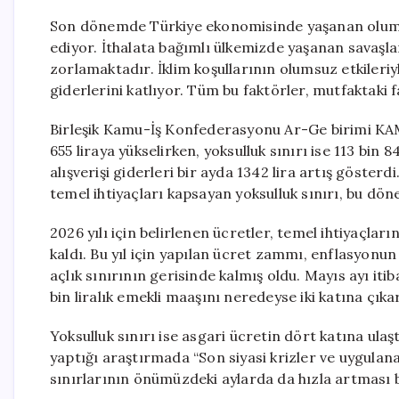
Son dönemde Türkiye ekonomisinde yaşanan olums
ediyor. İthalata bağımlı ülkemizde yaşanan savaşlar
zorlamaktadır. İklim koşullarının olumsuz etkileriy
giderlerini katlıyor. Tüm bu faktörler, mutfaktaki 
Birleşik Kamu-İş Konfederasyonu Ar-Ge birimi KAMU
655 liraya yükselirken, yoksulluk sınırı ise 113 bin 8
alışverişi giderleri bir ayda 1342 lira artış gösterdi
temel ihtiyaçları kapsayan yoksulluk sınırı, bu döne
2026 yılı için belirlenen ücretler, temel ihtiyaçları
kaldı. Bu yıl için yapılan ücret zammı, enflasyonun
açlık sınırının gerisinde kalmış oldu. Mayıs ayı itiba
bin liralık emekli maaşını neredeyse iki katına çıka
Yoksulluk sınırı ise asgari ücretin dört katına ulaş
yaptığı araştırmada “Son siyasi krizler ve uygula
sınırlarının önümüzdeki aylarda da hızla artması