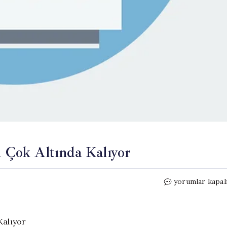
n Çok Altında Kalıyor
Emekli
yorumlar kapal
Aylıkları
Açlık
Sınırının
Çok