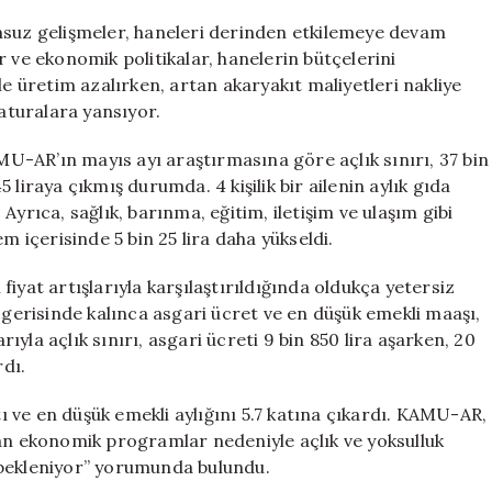
Altında
uz gelişmeler, haneleri derinden etkilemeye devam
Kalıyor
 ve ekonomik politikalar, hanelerin bütçelerini
için
le üretim azalırken, artan akaryakıt maliyetleri nakliye
faturalara yansıyor.
-AR’ın mayıs ayı araştırmasına göre açlık sınırı, 37 bin
45 liraya çıkmış durumda. 4 kişilik bir ailenin aylık gıda
. Ayrıca, sağlık, barınma, eğitim, iletişim ve ulaşım gibi
m içerisinde 5 bin 25 lira daha yükseldi.
n fiyat artışlarıyla karşılaştırıldığında oldukça yetersiz
 gerisinde kalınca asgari ücret ve en düşük emekli maaşı,
rıyla açlık sınırı, asgari ücreti 9 bin 850 lira aşarken, 20
rdı.
tı ve en düşük emekli aylığını 5.7 katına çıkardı. KAMU-AR,
nan ekonomik programlar nedeniyle açlık ve yoksulluk
 bekleniyor” yorumunda bulundu.