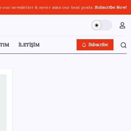
o our newsletter & never miss our best posts.
Subscribe Now!
TIM
İLETİŞİM
Subscribe
SON YAZILAR
2026 DGS sonuçları ne zaman açıklandı mı?
DGS tercihleri ne zaman?