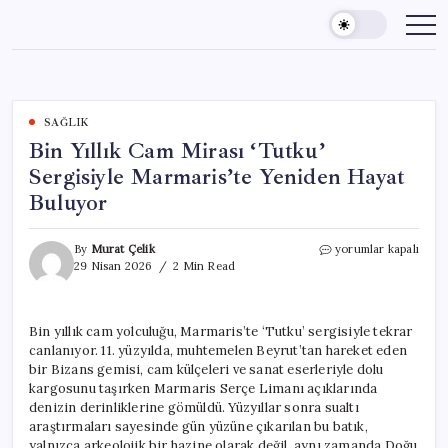
Skip
to
content
SAĞLIK
Bin Yıllık Cam Mirası ‘Tutku’
Sergisiyle Marmaris’te Yeniden Hayat
Buluyor
Bin
By
Murat Çelik
yorumlar kapalı
Yıllık
29 Nisan 2026
2 Min Read
Cam
Mirası
‘Tutku’
Bin yıllık cam yolculuğu, Marmaris’te ‘Tutku’ sergisiyle tekrar
Sergisiyle
canlanıyor. 11. yüzyılda, muhtemelen Beyrut’tan hareket eden
Marmaris’te
Yeniden
bir Bizans gemisi, cam külçeleri ve sanat eserleriyle dolu
Hayat
kargosunu taşırken Marmaris Serçe Limanı açıklarında
Buluyor
denizin derinliklerine gömüldü. Yüzyıllar sonra sualtı
için
araştırmaları sayesinde gün yüzüne çıkarılan bu batık,
yalnızca arkeolojik bir hazine olarak değil, aynı zamanda Doğu