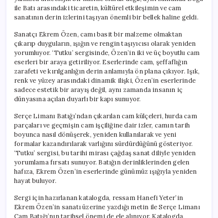
ile Batı arasındaki ticaretin, kültürel etkileşimin ve cam
sanatının derin izlerini taşıyan önemli bir bellek haline geldi.
Sanatçı Ekrem Özen, camı basit bir malzeme olmaktan
çıkarıp duyguların, ışığın ve rengin taşıyıcısı olarak yeniden
yorumluyor. ‘Tutku’ sergisinde, Özen’in iki ve üç boyutlu cam
eserleri bir araya getiriliyor. Eserlerinde cam, şeffaflığın
zarafeti ve kırılganlığın derin anlamıyla ön plana çıkıyor. Işık,
renk ve yüzey arasındaki dinamik ilişki, Özen’in eserlerinde
sadece estetik bir arayış değil, aynı zamanda insanın iç
dünyasına açılan duyarlı bir kapı sunuyor.
Serçe Limanı Batığı’ndan çıkarılan cam külçeleri, hurda cam
parçaları ve geçmişin cam işçiliğine dair izler, camın tarih
boyunca nasıl dönüşerek, yeniden kullanılarak ve yeni
formalar kazandırılarak varlığını sürdürdüğünü gösteriyor.
‘Tutku’ sergisi, bu tarihi mirası çağdaş sanat diliyle yeniden
yorumlama fırsatı sunuyor. Batığın derinliklerinden gelen
hafıza, Ekrem Özen’in eserlerinde günümüz ışığıyla yeniden
hayat buluyor.
Sergi için hazırlanan katalogda, ressam Hanefi Yeter’in
Ekrem Özen’in sanatı üzerine yazdığı metin ile Serçe Limanı
Cam Batığı’nın tarihsel önemi de ele alınıyor. Katalogda,