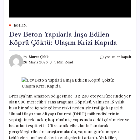
EĞITIM
Dev Beton Yapılarla İnşa Edilen
Köprü Çöktü: Ulaşım Krizi Kapıda
Dev
By
Murat Çelik
yorumlar kapalı
Beton
26 Mayıs 2026
1 Min Read
Yapılarla
İnşa
Edilen
Köprü
Çöktü:
Ulaşım
Brezilya’nın Amazon bölgesinde, BR-230 otoyolu üzerinde yer
Krizi
alan 900 metrelik Transaraguaia Köprüsü, yalnızca 15 yıllık
Kapıda
kısa bir süre içinde çökme riski nedeniyle trafiğe kapatıldı.
için
Ulusal Ulaştırma Altyapı Dairesi (DNIT) mühendislerinin
yaptığı incelemeler, köprünün iç yapısında ciddi çürümeler ve
hasarlar tespit etti. Ultrasonik cihazlar kullanılarak
gerçekleştirilen bu araştırmalarda, yapının görünmeyen
tehlikeleri, mühendislerin endişelerini artırdı. Yetkililer,