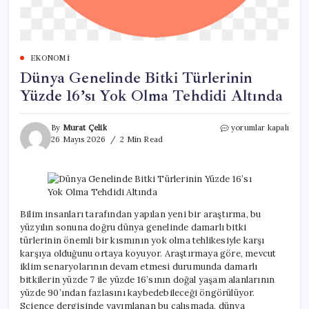
EKONOMI
Dünya Genelinde Bitki Türlerinin
Yüzde 16’sı Yok Olma Tehdidi Altında
Dünya
By
Murat Çelik
yorumlar kapalı
Genelinde
26 Mayıs 2026
2 Min Read
Bitki
Türlerinin
Yüzde
16’sı
Yok
Olma
Bilim insanları tarafından yapılan yeni bir araştırma, bu
Tehdidi
yüzyılın sonuna doğru dünya genelinde damarlı bitki
Altında
türlerinin önemli bir kısmının yok olma tehlikesiyle karşı
için
karşıya olduğunu ortaya koyuyor. Araştırmaya göre, mevcut
iklim senaryolarının devam etmesi durumunda damarlı
bitkilerin yüzde 7 ile yüzde 16’sının doğal yaşam alanlarının
yüzde 90’ından fazlasını kaybedebileceği öngörülüyor.
Science dergisinde yayımlanan bu çalışmada, dünya