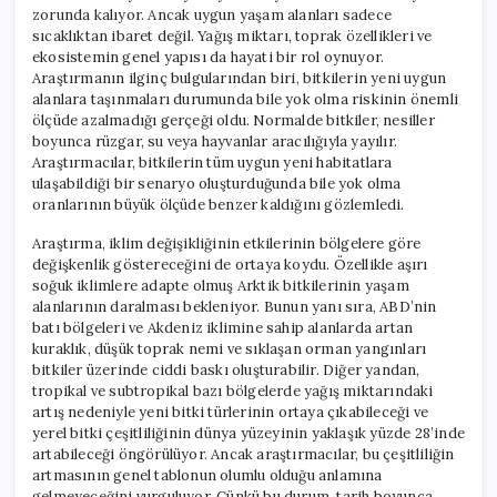
zorunda kalıyor. Ancak uygun yaşam alanları sadece
sıcaklıktan ibaret değil. Yağış miktarı, toprak özellikleri ve
ekosistemin genel yapısı da hayati bir rol oynuyor.
Araştırmanın ilginç bulgularından biri, bitkilerin yeni uygun
alanlara taşınmaları durumunda bile yok olma riskinin önemli
ölçüde azalmadığı gerçeği oldu. Normalde bitkiler, nesiller
boyunca rüzgar, su veya hayvanlar aracılığıyla yayılır.
Araştırmacılar, bitkilerin tüm uygun yeni habitatlara
ulaşabildiği bir senaryo oluşturduğunda bile yok olma
oranlarının büyük ölçüde benzer kaldığını gözlemledi.
Araştırma, iklim değişikliğinin etkilerinin bölgelere göre
değişkenlik göstereceğini de ortaya koydu. Özellikle aşırı
soğuk iklimlere adapte olmuş Arktik bitkilerinin yaşam
alanlarının daralması bekleniyor. Bunun yanı sıra, ABD’nin
batı bölgeleri ve Akdeniz iklimine sahip alanlarda artan
kuraklık, düşük toprak nemi ve sıklaşan orman yangınları
bitkiler üzerinde ciddi baskı oluşturabilir. Diğer yandan,
tropikal ve subtropikal bazı bölgelerde yağış miktarındaki
artış nedeniyle yeni bitki türlerinin ortaya çıkabileceği ve
yerel bitki çeşitliliğinin dünya yüzeyinin yaklaşık yüzde 28’inde
artabileceği öngörülüyor. Ancak araştırmacılar, bu çeşitliliğin
artmasının genel tablonun olumlu olduğu anlamına
gelmeyeceğini vurguluyor. Çünkü bu durum, tarih boyunca