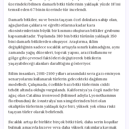
üzerindeki bilinen damarlı bitki türlerinin yaklaşık yüzde 18’ini
temsil eden 67 binin üzerinde tür incelendi.
Damarlı bitkiler, su ve besin taşıyan özel dokulara sahip olan,
ağaçlardan çalılara ve eğrelti otlarına kadar kara
ekosistemlerinin büyük bir kısmını oluşturan bitkiler grubunu
kapsamaktadır. Toplamda 380 bin bitki türünün yaklaşık 350
bini damarlı bitkilerden oluşuyor. Araştırma, iklim
değişikliğinin sadece sıcaklık artışıyla sınırlı kalmadığını, aynı
zamanda yağış düzenleri, toprak yapısı, arazi kullanımı ve
gölge gibi çevresel faktörleri değiştirerek bitkilerin
yaşayabileceği alanları daralttığını gösteriyor.
Bilim insanları, 2081-2100 yılları arasındaki sera gazı emisyon
senaryolarını kullanarak türlerin gelecekteki dağılımını
modelledi. Çalışmada, özellikle bazı bitki türlerinin ciddi
tehdit altında olduğu vurgulandı. Kaliforniya’ya özgü nadir bir
ağaç olan Catalina ironwood (bilimsel adıyla Lyonothamnus
floribundus) ile Avustralya’nın simgelerinden biri olan
okaliptüs türlerinin yaklaşık üçte biri, yüksek yok olma riski
taşıyan türler olarak belirlendi.
Sıcaklık artışı ile birlikte birçok bitki türü, daha serin koşullar
bulmak amacıyla kuzeye veya daha yüksek rakımlara kaymak