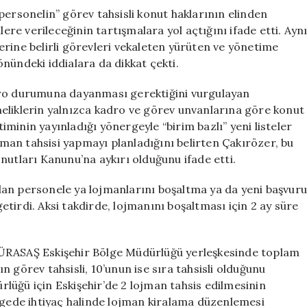
personelin” görev tahsisli konut haklarının elinden
lere verileceğinin tartışmalara yol açtığını ifade etti. Ayn
rine belirli görevleri vekaleten yürüten ve yönetime
yönündeki iddialara da dikkat çekti.
dro durumuna dayanması gerektiğini vurgulayan
eliklerin yalnızca kadro ve görev unvanlarına göre konut
minin yayınladığı yönergeyle “birim bazlı” yeni listeler
ojman tahsisi yapmayı planladığını belirten Çakırözer, bu
tları Kanunu’na aykırı olduğunu ifade etti.
an personele ya lojmanlarını boşaltma ya da yeni başvuru
tirdi. Aksi takdirde, lojmanını boşaltması için 2 ay süre
TÜRASAŞ Eskişehir Bölge Müdürlüğü yerleşkesinde toplam
 görev tahsisli, 10’unun ise sıra tahsisli olduğunu
lüğü için Eskişehir’de 2 lojman tahsis edilmesinin
ede ihtiyaç halinde lojman kiralama düzenlemesi