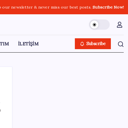
o our newsletter & never miss our best posts.
Subscribe Now!
TIM
İLETİŞİM
Subscribe
SON YAZILAR
ı
Kılıçdaroğlu görevden almıştı… YSK’den
‘YENİ Parti’ kararı: Mehmet Hadimi