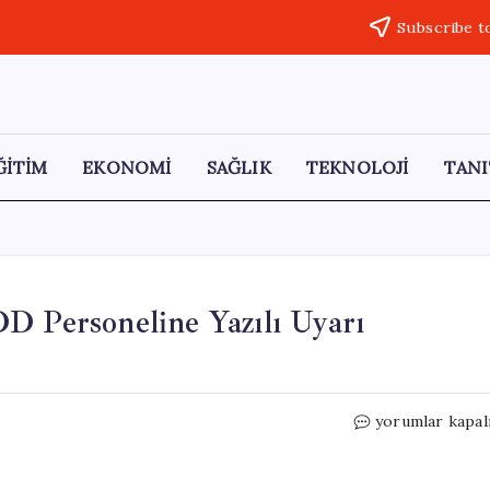
Subscribe t
ĞİTİM
EKONOMİ
SAĞLIK
TEKNOLOJİ
TANI
D Personeline Yazılı Uyarı
Eskişehir’de
yorumlar kapal
Lojman
Krizi:
TCDD