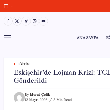
Skip
-
to
content
https://www.facebook.com/
https://twitter.com/
https://t.me/
https://www.instagram.com/
https://youtube.com/
ANA SAYFA
E
EĞITIM
Eskişehir’de Lojman Krizi: TCD
Gönderildi
By
Murat Çelik
12 Mayıs 2026
2 Min Read