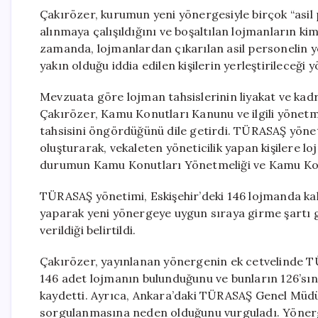
Çakırözer, kurumun yeni yönergesiyle birçok “asil 
alınmaya çalışıldığını ve boşaltılan lojmanların kim
zamanda, lojmanlardan çıkarılan asil personelin ye
yakın olduğu iddia edilen kişilerin yerleştirileceği 
Mevzuata göre lojman tahsislerinin liyakat ve ka
Çakırözer, Kamu Konutları Kanunu ve ilgili yönetm
tahsisini öngördüğünü dile getirdi. TÜRASAŞ yöneti
oluşturarak, vekaleten yöneticilik yapan kişilere l
durumun Kamu Konutları Yönetmeliği ve Kamu Konu
TÜRASAŞ yönetimi, Eskişehir’deki 146 lojmanda kal
yaparak yeni yönergeye uygun sıraya girme şartı ge
verildiği belirtildi.
Çakırözer, yayınlanan yönergenin ek cetvelinde 
146 adet lojmanın bulunduğunu ve bunların 126’sının
kaydetti. Ayrıca, Ankara’daki TÜRASAŞ Genel Müdür
sorgulanmasına neden olduğunu vurguladı. Yönerg