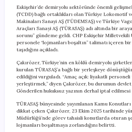
Eskişehir’de demiryolu sektöründe önemli gelişmel
(TCDD) bağlı ortaklıkları olan Türkiye Lokomotif
Makinaları Sanayi AŞ (TÜDEMSAŞ) ve Türkiye Vagon
Araçları Sanayi AŞ (TÜRASAŞ) adı altında bir araya 
sorunu” gündeme geldi. CHP Eskişehir Milletvekil
personele “lojmanları boşaltın” talimatı içeren b
taşıdığını açıkladı.
Çakırözer, Türkiye’nin en köklü demiryolu şirketl
kurulan TÜRASAŞ’a bağlı bir yerleşkeye dönüştüğü
edildiğini vurguladı. “Amaç açık: liyakatli personeli
yerleştirmek,” diyen Çakırözer, bu durumun devlet 
Gönderilen hukuksuz yazının derhal iptal edilmesi g
TÜRASAŞ bünyesinde yayımlanan Kamu Konutları Y
dikkat çeken Çakırözer, 23 Ekim 2025 tarihinde yü
Müdürlüğü’nde görev tahsisli konutlarda oturan şefl
lojmanları boşaltmaya zorlandığını belirtti.