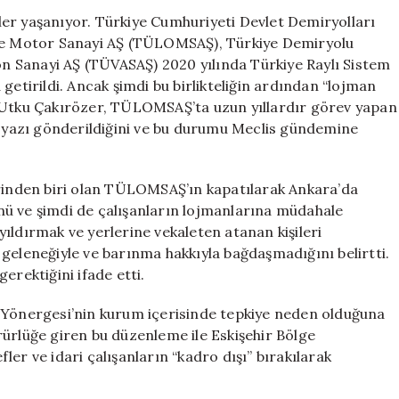
Personeline
er yaşanıyor. Türkiye Cumhuriyeti Devlet Demiryolları
Yazılı
 ve Motor Sanayi AŞ (TÜLOMSAŞ), Türkiye Demiryolu
Uyarı
 Sanayi AŞ (TÜVASAŞ) 2020 yılında Türkiye Raylı Sistem
Gönderildi
getirildi. Ancak şimdi bu birlikteliğin ardından “lojman
için
i Utku Çakırözer, TÜLOMSAŞ’ta uzun yıllardır görev yapan
ir yazı gönderildiğini ve bu durumu Meclis gündemine
erinden biri olan TÜLOMSAŞ’ın kapatılarak Ankara’da
nü ve şimdi de çalışanların lojmanlarına müdahale
 yıldırmak ve yerlerine vekaleten atanan kişileri
geleneğiyle ve barınma hakkıyla bağdaşmadığını belirtti.
erektiğini ifade etti.
önergesi’nin kurum içerisinde tepkiye neden olduğuna
rürlüğe giren bu düzenleme ile Eskişehir Bölge
er ve idari çalışanların “kadro dışı” bırakılarak