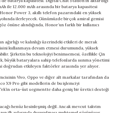
de batarya kapasitesi. Digital Chat Station’ın aktardığı
Ah ile 12.000 mAh arasında bir batarya kapasitesi
 Honor Power 3, akıllı telefon pazarındaki en yüksek
 yolunda ilerleyecek. Günümüzde birçok amiral gemisi
göz önüne alındığında, Honor’un farklı bir kullanıcı
n ağırlığı ve kalınlığı üzerindeki etkileri de merak
ojisini kullanmaya devam etmesi durumunda, yüksek
lir. Şirketin bu teknolojiyi benimsemesi, özellikle Çin
k, büyük bataryalara sahip telefonlarda ısınma yönetimi
ini doğrudan etkileyen faktörler arasında yer alıyor.
mcisinin Vivo, Oppo ve diğer alt markalar tarafından da
co X9 Pro gibi modellerin de bu işlemciyi
aTek’in orta-üst segmentte daha geniş bir üretici desteği
acağı henüz kesinleşmiş değil. Ancak mevcut takvim
ının ilk aylarında duyurulması muhtemel görünüyor.