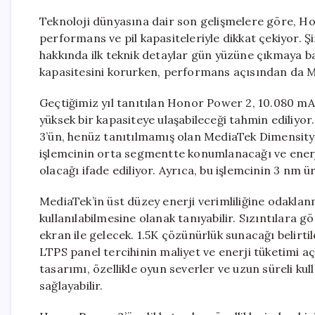
Teknoloji dünyasına dair son gelişmelere göre, Hon
performans ve pil kapasiteleriyle dikkat çekiyor. Şi
hakkında ilk teknik detaylar gün yüzüne çıkmaya ba
kapasitesini korurken, performans açısından da Me
Geçtiğimiz yıl tanıtılan Honor Power 2, 10.080 mA
yüksek bir kapasiteye ulaşabileceği tahmin ediliyor
3’ün, henüz tanıtılmamış olan MediaTek Dimensity 8
işlemcinin orta segmentte konumlanacağı ve enerji
olacağı ifade ediliyor. Ayrıca, bu işlemcinin 3 nm ü
MediaTek’in üst düzey enerji verimliliğine odaklan
kullanılabilmesine olanak tanıyabilir. Sızıntılara
ekran ile gelecek. 1.5K çözünürlük sunacağı belirt
LTPS panel tercihinin maliyet ve enerji tüketimi a
tasarımı, özellikle oyun severler ve uzun süreli ku
sağlayabilir.