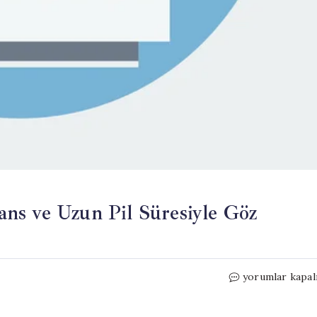
ns ve Uzun Pil Süresiyle Göz
Honor
yorumlar kapal
Power
3: