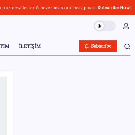
o our newsletter & never miss our best posts.
Subscribe Now!
TIM
İLETİŞİM
Subscribe
SON YAZILAR
Son dakika… Menderes Belediye Başkanı
İlkay Çiçek ‘kesin ihraç’ talebiyle tedbirli