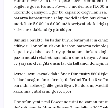
Honor Power 3’ün dikkat çeken özelliklerinden biri 
bilgilere göre, Honor, Power 3 modelinde 11.000 m
üzerinde çalışıyor. Eğer bu kapasite doğrulanırsa,
batarya kapasitesine sahip modellerden biri olma
modelinin 5.000 ila 6.000 mAh seviyesinde kaldığı 
kitlesine odaklandığı görülüyor.
Bununla birlikte, bu kadar büyük bataryaların cihazı
ediliyor. Honor’un silikon-karbon batarya teknol
kapasiteyi daha ince bir yapıda sunma imkanı doğabi
pazarındaki rekabet açısından önem taşıyor. Anca
ve şarj süreleri gibi unsurlar da kullanıcı deneyim
Ayrıca, aynı kaynak daha önce Dimensity 8600 işle
kullanılacağını öne sürmüştü. Redmi Turbo 6 ve Po
barındırabileceği dile getiriliyor. Bu durum, Medi
kazanma çabalarını gösteriyor.
Honor’un yeni nesil Power serisini ne zaman tanıt
doğrultusunda, Honor Power 3 modelinin 2027 yıl