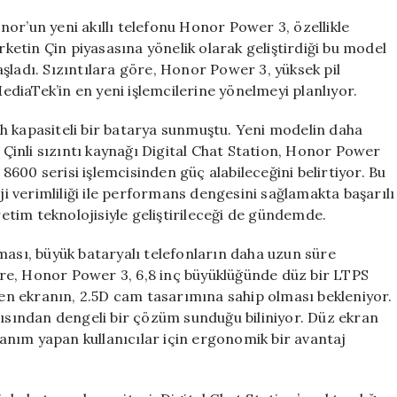
Güçlü
Performans
or’un yeni akıllı telefonu Honor Power 3, özellikle
ve
rketin Çin piyasasına yönelik olarak geliştirdiği bu model
Uzun
şladı. Sızıntılara göre, Honor Power 3, yüksek pil
Pil
diaTek’in en yeni işlemcilerine yönelmeyi planlıyor.
Süresiyle
Göz
h kapasiteli bir batarya sunmuştu. Yeni modelin daha
Kamaştırıyor
. Çinli sızıntı kaynağı Digital Chat Station, Honor Power
için
600 serisi işlemcisinden güç alabileceğini belirtiyor. Bu
 verimliliği ile performans dengesini sağlamakta başarılı
retim teknolojisiyle geliştirileceği de gündemde.
ması, büyük bataryalı telefonların daha uzun süre
 göre, Honor Power 3, 6,8 inç büyüklüğünde düz bir LTPS
ilen ekranın, 2.5D cam tasarımına sahip olması bekleniyor.
çısından dengeli bir çözüm sunduğu biliniyor. Düz ekran
llanım yapan kullanıcılar için ergonomik bir avantaj