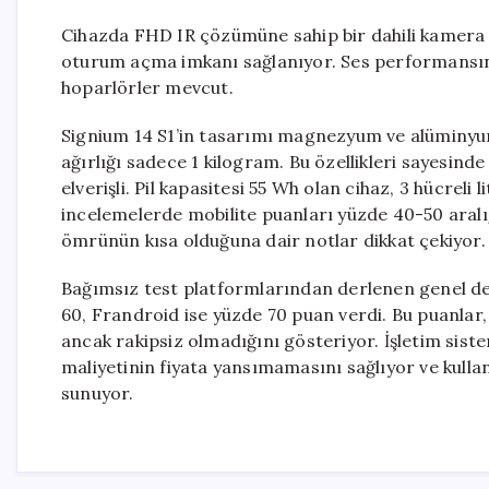
Cihazda FHD IR çözümüne sahip bir dahili kamera 
oturum açma imkanı sağlanıyor. Ses performansınd
hoparlörler mevcut.
Signium 14 S1’in tasarımı magnezyum ve alüminyu
ağırlığı sadece 1 kilogram. Bu özellikleri sayesinde
elverişli. Pil kapasitesi 55 Wh olan cihaz, 3 hücreli
incelemelerde mobilite puanları yüzde 40-50 aralığ
ömrünün kısa olduğuna dair notlar dikkat çekiyor.
Bağımsız test platformlarından derlenen genel d
60, Frandroid ise yüzde 70 puan verdi. Bu puanla
ancak rakipsiz olmadığını gösteriyor. İşletim sist
maliyetinin fiyata yansımamasını sağlıyor ve kullan
sunuyor.