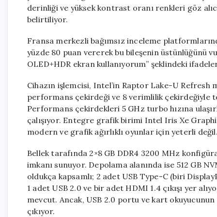
derinliği ve yüksek kontrast oranı renkleri göz alıc
belirtiliyor.
Fransa merkezli bağımsız inceleme platformları
yüzde 80 puan vererek bu bileşenin üstünlüğünü vu
OLED+HDR ekran kullanıyorum” şeklindeki ifadeler 
Cihazın işlemcisi, Intel’in Raptor Lake-U Refresh 
performans çekirdeği ve 8 verimlilik çekirdeğiyle 
Performans çekirdekleri 5 GHz turbo hızına ulaşırke
çalışıyor. Entegre grafik birimi Intel Iris Xe Gra
modern ve grafik ağırlıklı oyunlar için yeterli değil
Bellek tarafında 2×8 GB DDR4 3200 MHz konfigüras
imkanı sunuyor. Depolama alanında ise 512 GB NV
oldukça kapsamlı; 2 adet USB Type-C (biri DisplayP
1 adet USB 2.0 ve bir adet HDMI 1.4 çıkışı yer alıyo
mevcut. Ancak, USB 2.0 portu ve kart okuyucunun e
çıkıyor.