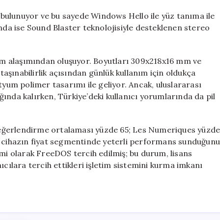
bulunuyor ve bu sayede Windows Hello ile yüz tanıma ile
a ise Sound Blaster teknolojisiyle desteklenen stereo
m alaşımından oluşuyor. Boyutları 309x218x16 mm ve
 taşınabilirlik açısından günlük kullanım için oldukça
 lityum polimer tasarımı ile geliyor. Ancak, uluslararası
ında kalırken, Türkiye’deki kullanıcı yorumlarında da pil
eğerlendirme ortalaması yüzde 65; Les Numeriques yüzd
r, cihazın fiyat segmentinde yeterli performans sunduğun
emi olarak FreeDOS tercih edilmiş; bu durum, lisans
ıcılara tercih ettikleri işletim sistemini kurma imkanı