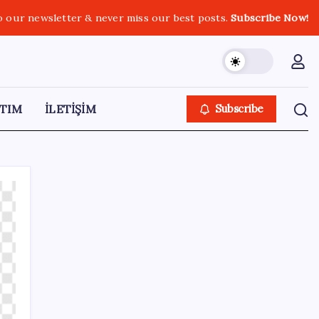
o our newsletter & never miss our best posts.
Subscribe Now!
TIM
İLETİŞİM
Subscribe
SON YAZILAR
2026 DGS sonuçları ne zaman açıklandı mı?
DGS tercihleri ne zaman?