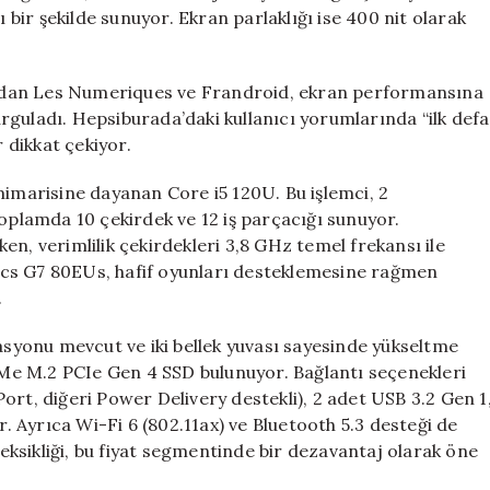
ı bir şekilde sunuyor. Ekran parlaklığı ise 400 nit olarak
ndan Les Numeriques ve Frandroid, ekran performansına
rguladı. Hepsiburada’daki kullanıcı yorumlarında “ilk defa
dikkat çekiyor.
mimarisine dayanan Core i5 120U. Bu işlemci, 2
toplamda 10 çekirdek ve 12 iş parçacığı sunuyor.
n, verimlilik çekirdekleri 3,8 GHz temel frekansı ile
phics G7 80EUs, hafif oyunları desteklemesine rağmen
.
yonu mevcut ve iki bellek yuvası sayesinde yükseltme
Me M.2 PCIe Gen 4 SSD bulunuyor. Bağlantı seçenekleri
ort, diğeri Power Delivery destekli), 2 adet USB 3.2 Gen 1
r. Ayrıca Wi-Fi 6 (802.11ax) ve Bluetooth 5.3 desteği de
ksikliği, bu fiyat segmentinde bir dezavantaj olarak öne