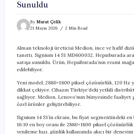
Sunuldu
By
Murat Çelik
21 Mayıs 2026
2 Min Read
Alman teknoloji üreticisi Medion, ince ve hafif diz
tanıttı. Signium 14 S1 MD600032, Hepsiburada aracı
satışa sunuldu. Ürün, Hepsiburada’nın resmi mağaza
edilebiliyor.
Yeni model, 2880×1800 piksel çözünürlük, 120 Hz ye
dikkat çekiyor. Cihazın Türkiye’deki yetkili distri
sağlıyor. Medion, Lenovo’nun bünyesinde faaliyet 
özel ürünler geliştirebiliyor.
Signium 14 S1’in ekranı, bu fiyat segmentindeki en b
16:10 en boy oranı ile 2880×1800 piksel çözünürlük
yenileme hızı, günlük kullanımda akıcı bir deneyim