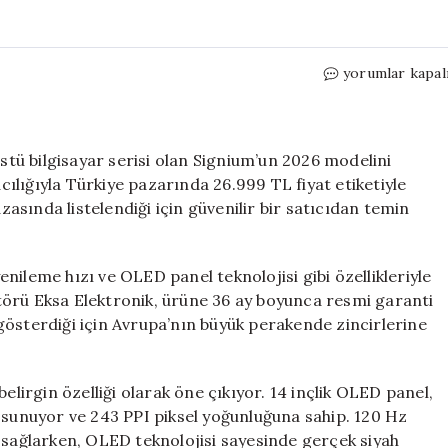
Medion
yorumlar kapal
Signium
14
S1
OLED
üstü bilgisayar serisi olan Signium’un 2026 modelini
Türkiye’de
lığıyla Türkiye pazarında 26.999 TL fiyat etiketiyle
27
sında listelendiği için güvenilir bir satıcıdan temin
Bin
TL
Fiyatla
nileme hızı ve OLED panel teknolojisi gibi özellikleriyle
Satışa
bütörü Eksa Elektronik, ürüne 36 ay boyunca resmi garanti
Sunuldu
gösterdiği için Avrupa’nın büyük perakende zincirlerine
için
elirgin özelliği olarak öne çıkıyor. 14 inçlik OLED panel,
 sunuyor ve 243 PPI piksel yoğunluğuna sahip. 120 Hz
 sağlarken, OLED teknolojisi sayesinde gerçek siyah