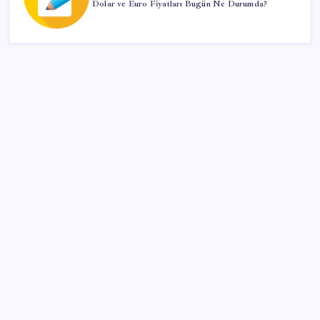
Dolar ve Euro Fiyatları Bugün Ne Durumda?
SON YAZILAR
10 Ağustos Pazartesi günlük burç yorumları: Yıldızlar
dengeleri işaret ediyor
Futbol hocasından çocuklara iğrenç taciz! Mide
bulandıran mesajlar
Sürücüleri üzecek haber! Benzine ikinci zam yolda
Son Depremler 10 Ağustos 2026: AFAD ve Kandilli