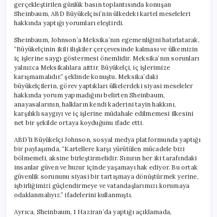
gerçekleştirilen günlük basın toplantısında konuşan
için
Sheinbaum, ABD Büyükelçisi’nin ülkedeki kartel meseleleri
hakkında yaptığı yorumları eleştirdi.
Sheinbaum, Johnson’a Meksika’nın egemenliğini hatırlatarak,
“Büyükelçinin ikili ilişkiler çerçevesinde kalması ve ülkemizin
iç işlerine saygı göstermesi önemlidir. Meksika’nın sorunları
yalnızca Meksikalılara aittir. Büyükelçi, iç işlerimize
karışmamalıdır.” şeklinde konuştu. Meksika’daki
büyükelçilerin, görev yaptıkları ülkelerdeki siyasi meseleler
hakkında yorum yapmadığını belirten Sheinbaum,
anayasalarının, halkların kendi kaderini tayin hakkını,
karşılıklı saygıyı ve iç işlerine müdahale edilmemesi ilkesini
net bir şekilde ortaya koyduğunu ifade etti.
ABD’li Büyükelçi Johnson, sosyal medya platformunda yaptığı
bir paylaşımda, “Kartellere karşı yürütülen mücadele bizi
bölmemeli, aksine birleştirmelidir. Sınırın her iki tarafındaki
insanlar güven ve huzur içinde yaşamayı hak ediyor. Bu ortak
güvenlik sorununu siyasi bir tartışmaya dönüştürmek yerine,
işbirliğimizi güçlendirmeye ve vatandaşlarımızı korumaya
odaklanmalıyız.” ifadelerini kullanmıştı.
Ayrıca, Sheinbaum, 1 Haziran’da yaptığı açıklamada,