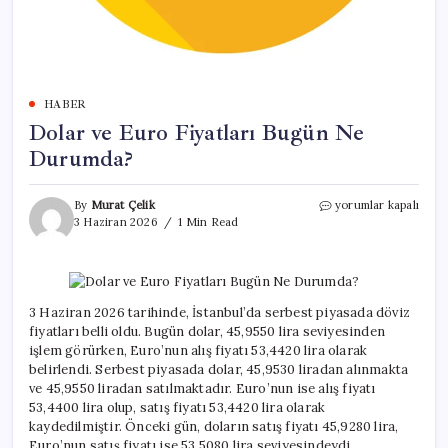
HABER
Dolar ve Euro Fiyatları Bugün Ne
Durumda?
Dolar
By
Murat Çelik
yorumlar kapalı
ve
3 Haziran 2026
1 Min Read
Euro
Fiyatları
Bugün
Ne
Durumda?
3 Haziran 2026 tarihinde, İstanbul’da serbest piyasada döviz
için
fiyatları belli oldu. Bugün dolar, 45,9550 lira seviyesinden
işlem görürken, Euro’nun alış fiyatı 53,4420 lira olarak
belirlendi. Serbest piyasada dolar, 45,9530 liradan alınmakta
ve 45,9550 liradan satılmaktadır. Euro’nun ise alış fiyatı
53,4400 lira olup, satış fiyatı 53,4420 lira olarak
kaydedilmiştir. Önceki gün, doların satış fiyatı 45,9280 lira,
Euro’nun satış fiyatı ise 53,5080 lira seviyesindeydi.