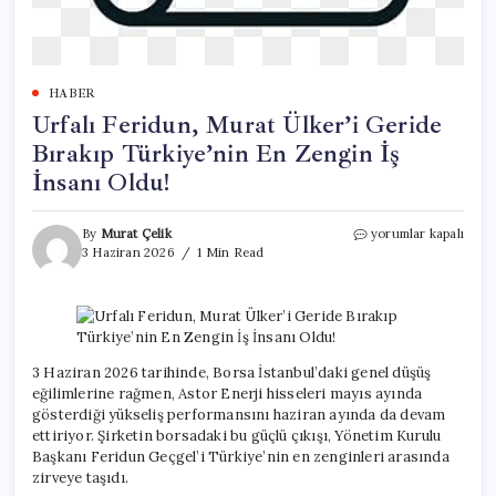
HABER
Urfalı Feridun, Murat Ülker’i Geride
Bırakıp Türkiye’nin En Zengin İş
İnsanı Oldu!
Urfalı
By
Murat Çelik
yorumlar kapalı
Feridun,
3 Haziran 2026
1 Min Read
Murat
Ülker’i
Geride
Bırakıp
Türkiye’nin
En
3 Haziran 2026 tarihinde, Borsa İstanbul’daki genel düşüş
Zengin
eğilimlerine rağmen, Astor Enerji hisseleri mayıs ayında
İş
gösterdiği yükseliş performansını haziran ayında da devam
İnsanı
ettiriyor. Şirketin borsadaki bu güçlü çıkışı, Yönetim Kurulu
Oldu!
Başkanı Feridun Geçgel’i Türkiye’nin en zenginleri arasında
için
zirveye taşıdı.