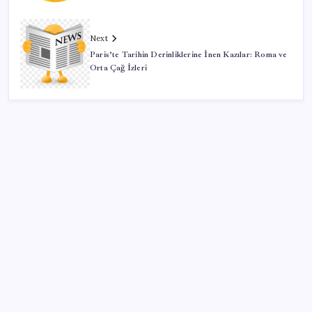
Next
Paris’te Tarihin Derinliklerine İnen Kazılar: Roma ve
Orta Çağ İzleri
SON YAZILAR
TBMM Adalet Komisyonu’nda çerçeve yasa
tartışmalarla başladı: Komisyonda ‘yasa’ atışması
Telif baskısı sonuç verdi: Suno şarkılarına dijital imza