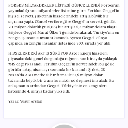
FORBES MİLYARDERLER LİSTESİ GÜNCELLENDİ Forbes’un
yayımladığı son milyarderler listesine göre, Feridun Geçgel’in
kişisel serveti, şirketinin hisselerindeki artışla büyük bir
sıçrama yaptı. Güncel verilere göre Geçgel’in serveti, günlük
711 milyon dolarlık (%15,66) bir artışla 5,3 milyar dolara ulaştı.
Böylece Geçgel, Murat Ülker’i geride bırakarak Türkiye’nin en
zengin iş insanı unvanını kazandı. Ayrıca Geçgel, dünya
çapında en zengin insanlar listesinde 803. sırada yer aldı.
HİSSELERDEKİ ARTIŞ SÜRÜYOR Astor Enerji hisseleri,
piyasalardaki genel durgunluğa rağmen son bir ayda yaklaşık
%15 değer kazandı. Feridun Geçgel’in servetindeki bu gözle
görülür artış, nisan ayı sonunda hız kazandı. Şirket, 28
Nisan’da ABD merkezli bir firma ile 51,5 milyon dolar
tutarında büyük bir transformatör sözleşmesi imzaladı. Bu
anlaşmanın ardından Geçgel, Türkiye’nin en zenginleri
listesinde 4. sıraya kadar yükseldi.
Yazar: Yusuf Arslan